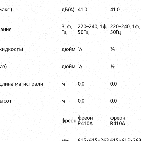
акс.)
дБ(А)
41.0
41.0
В, ф,
220–240, 1ф,
220–240, 1ф,
тания
Гц
50Гц
50Гц
жидкость)
дюйм
¼
¼
аз)
дюйм
½
½
длина магистрали
м
0.0
0.0
высот
м
0.0
0.0
фреон
фреон
фреон
R410A
R410A
мм
615×615×263
615×615×26