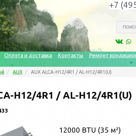
+7 (49
Оплата и доставка
Контакты
Ремонт кондицио
ый
AUX
AUX ALCA-H12/4R1 / AL-H12/4R1(U)
A-H12/4R1 / AL-H12/4R1(U)
433
12000 BTU (35 м²)