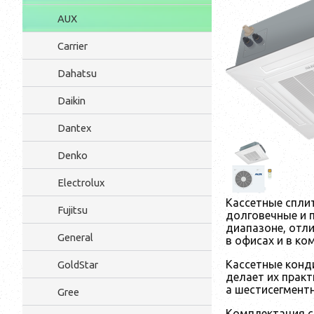
AUX
Carrier
Dahatsu
Daikin
Dantex
Denko
Electrolux
Кассетные спли
Fujitsu
долговечные и 
диапазоне, отл
General
в офисах и в ко
Кассетные конд
GoldStar
делает их прак
а шестисегмент
Gree
Комплектация с