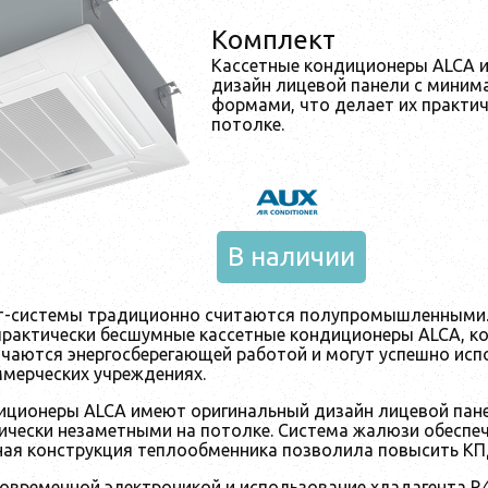
Комплект
Кассетные кондиционеры ALCA 
дизайн лицевой панели с мини
формами, что делает их практи
потолке.
В наличии
т-системы традиционно считаются полупромышленными.
практически бесшумные кассетные кондиционеры ALCA, 
ичаются энергосберегающей работой и могут успешно исп
ммерческих учреждениях.
иционеры ALCA имеют оригинальный дизайн лицевой па
тически незаметными на потолке. Система жалюзи обеспеч
ная конструкция теплообменника позволила повысить КП
овременной электроникой и использование хладагента R