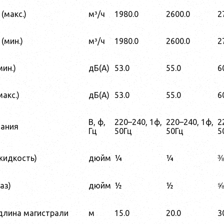
(макс.)
м³/ч
1980.0
2600.0
2
(мин.)
м³/ч
1980.0
2600.0
2
ин.)
дБ(А)
53.0
55.0
6
акс.)
дБ(А)
53.0
55.0
6
В, ф,
220–240, 1ф,
220–240, 1ф,
2
тания
Гц
50Гц
50Гц
5
жидкость)
дюйм
¼
¼
⅜
аз)
дюйм
½
½
⅝
длина магистрали
м
15.0
20.0
3