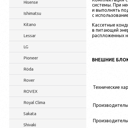
Hisense
системы. При н
и выполнять по
Ishimatsu
с использовани
Kitano
Кассетные конд
в питающей энер
распложенных н
Lessar
LG
Pioneer
ВНЕШНИЕ БЛО
Röda
Rover
Технические ха
ROVEX
Royal Clima
Производительн
Sakata
Производительн
Shivaki