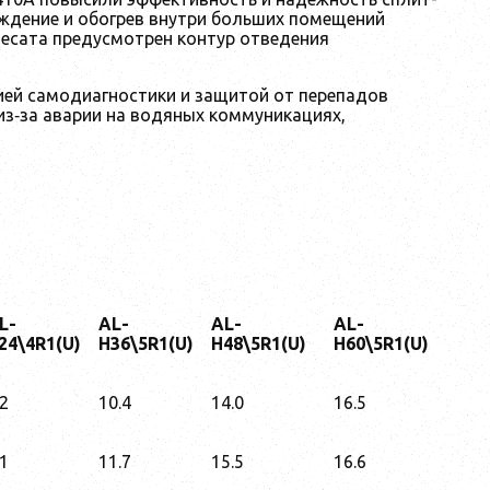
ждение и обогрев внутри больших помещений
десата предусмотрен контур отведения
ей самодиагностики и защитой от перепадов
из‑за аварии на водяных коммуникациях,
L-
AL-
AL-
AL-
24\4R1(U)
H36\5R1(U)
H48\5R1(U)
H60\5R1(U)
.2
10.4
14.0
16.5
.1
11.7
15.5
16.6