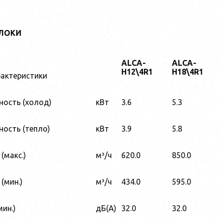
БЛОКИ
ALCA-
ALCA-
H12\4R1
H18\4R1
рактеристики
ость (холод)
кВт
3.6
5.3
ость (тепло)
кВт
3.9
5.8
(макс.)
м³/ч
620.0
850.0
(мин.)
м³/ч
434.0
595.0
ин.)
дБ(А)
32.0
32.0