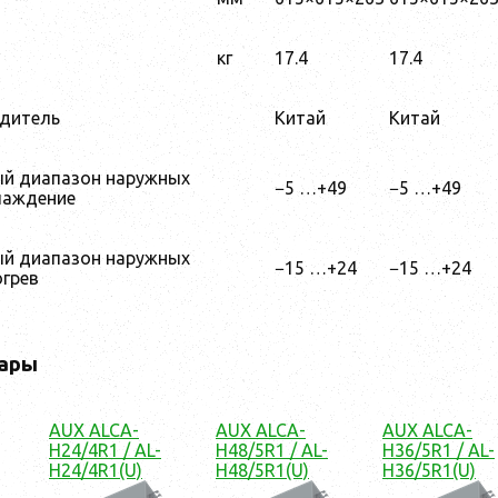
кг
17.4
17.4
одитель
Китай
Китай
ый диапазон наружных
−5 …+49
−5 …+49
лаждение
ый диапазон наружных
−15 …+24
−15 …+24
огрев
ары
AUX ALCA-
AUX ALCA-
AUX ALCA-
H24/4R1 / AL-
H48/5R1 / AL-
H36/5R1 / AL-
H24/4R1(U)
H48/5R1(U)
H36/5R1(U)