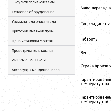
Мульти сплит-системы
Макс. перепад 
Тепловое оборудование
Увлажнители очистители
Тип хладагента
Приточки Вытяжки пром
Габариты
Цена Установки Монтаж
Проветриватель комнат
Вес
VRF VRV СИСТЕМЫ
Страна произв
Аксессуары Кондиционеров
Гарантированн
температур: ох
Гарантированн
температур: об