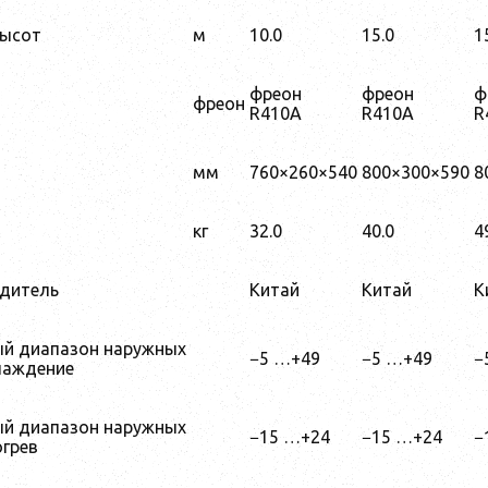
высот
м
10.0
15.0
1
фреон
фреон
ф
фреон
R410A
R410A
R
мм
760×260×540
800×300×590
8
кг
32.0
40.0
4
одитель
Китай
Китай
К
ый диапазон наружных
−5 …+49
−5 …+49
−
лаждение
ый диапазон наружных
−15 …+24
−15 …+24
−
огрев