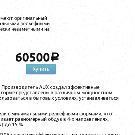
имеют оригинальный
мальными рельефными
чески незаметными на
60500
a
Купить
 Производитель AUX создал эффективные,
которые представлены в различном мощностном
ользоваться в бытовых условиях, устанавливаться
нели с минимальными рельефными формами, что
ивает равномерный обдув в 4-х направлениях,
Д до 15 %.
410A повысили эффективность и надежность сплит-