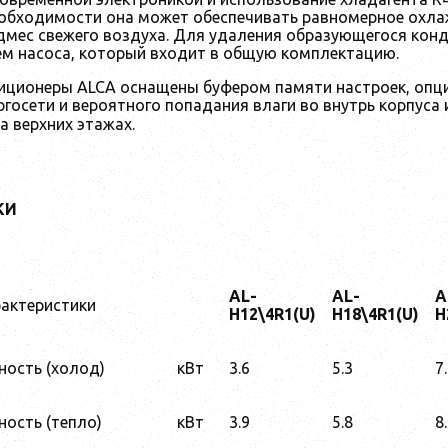
еобходимости она может обеспечивать равномерное охла
дмес свежего воздуха. Для удаления образующегося кон
ем насоса, который входит в общую комплектацию.
иционеры ALCA оснащены буфером памяти настроек, опци
госети и вероятного попадания влаги во внутрь корпуса 
а верхних этажах.
КИ
AL-
AL-
A
рактеристики
H12\4R1(U)
H18\4R1(U)
H
ость (холод)
кВт
3.6
5.3
7
ость (тепло)
кВт
3.9
5.8
8