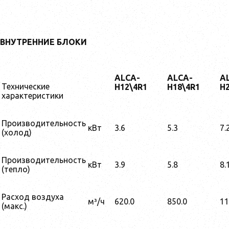
ВНУТРЕННИЕ БЛОКИ
ALCA-
ALCA-
A
Технические
H12\4R1
H18\4R1
H
характеристики
Производительность
кВт
3.6
5.3
7.
(холод)
Производительность
кВт
3.9
5.8
8.
(тепло)
Расход воздуха
м³/ч
620.0
850.0
11
(макс.)