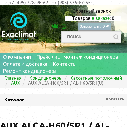
+7 (495) 728-96-62
+7 (905) 536-87-55
Обратный звонок
Товаров
в заказе
:
0
Заказать на
0
c
О компании
Прайс лист монтаж кондиционера
Оплата и доставка
Контакты
Ремонт кондиционера
Главная
Кондиционеры
Кассетные потолочный
AUX
AUX ALCA-H60/5R1 / AL-H60/5R1(U)
Каталог
показать
AUX ALCA-H60/5R1 / AL-