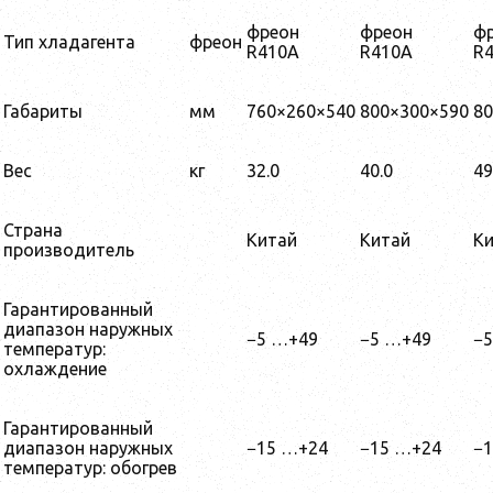
фреон
фреон
ф
Тип хладагента
фреон
R410A
R410A
R
Габариты
мм
760×260×540
800×300×590
80
Вес
кг
32.0
40.0
49
Страна
Китай
Китай
К
производитель
Гарантированный
диапазон наружных
−5 …+49
−5 …+49
−
температур:
охлаждение
Гарантированный
диапазон наружных
−15 …+24
−15 …+24
−
температур: обогрев