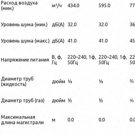
Расход воздуха
м³/ч
434.0
595.0
77
(мин.)
Уровень шума (мин.)
дБ(А)
32.0
32.0
36
Уровень шума (макс.)
дБ(А)
41.0
41.0
45
В, ф,
220–240, 1ф,
220–240, 1ф,
22
Напряжение питания
Гц
50Гц
50Гц
50
Диаметр труб
⅜
дюйм
¼
¼
(жидкость)
Диаметр труб (газ)
дюйм
½
½
⅝
Максимальная
м
0.0
0.0
0.
длина магистрали