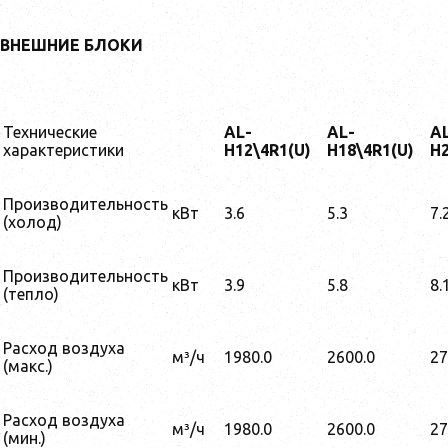
ВНЕШНИЕ БЛОКИ
Технические
AL-
AL-
A
характеристики
H12\4R1(U)
H18\4R1(U)
H2
Производительность
кВт
3.6
5.3
7.
(холод)
Производительность
кВт
3.9
5.8
8.
(тепло)
Расход воздуха
м³/ч
1980.0
2600.0
27
(макс.)
Расход воздуха
м³/ч
1980.0
2600.0
27
(мин.)