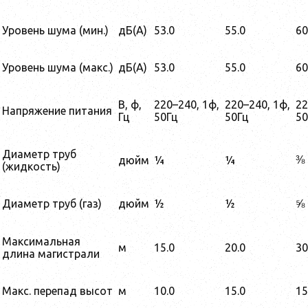
Уровень шума (мин.)
дБ(А)
53.0
55.0
60
Уровень шума (макс.)
дБ(А)
53.0
55.0
60
В, ф,
220–240, 1ф,
220–240, 1ф,
22
Напряжение питания
Гц
50Гц
50Гц
50
Диаметр труб
⅜
дюйм
¼
¼
(жидкость)
Диаметр труб (газ)
дюйм
½
½
⅝
Максимальная
м
15.0
20.0
30
длина магистрали
Макс. перепад высот
м
10.0
15.0
15