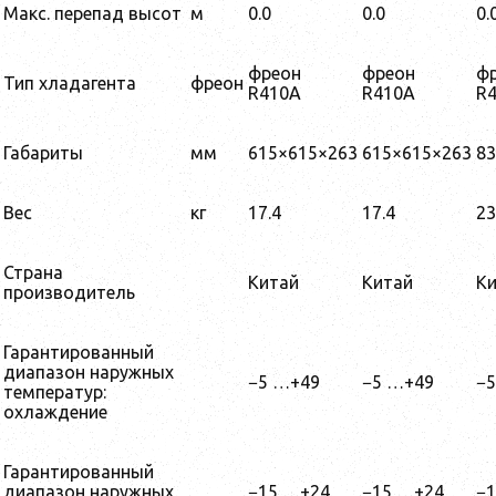
Макс. перепад высот
м
0.0
0.0
0.
фреон
фреон
ф
Тип хладагента
фреон
R410A
R410A
R
Габариты
мм
615×615×263
615×615×263
83
Вес
кг
17.4
17.4
23
Страна
Китай
Китай
К
производитель
Гарантированный
диапазон наружных
−5 …+49
−5 …+49
−
температур:
охлаждение
Гарантированный
диапазон наружных
−15 …+24
−15 …+24
−