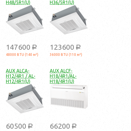
H48/5R1(U)
H36/5R1(U)
147600
123600
a
a
48000 BTU (140 м²)
36000 BTU (110 м²)
AUX ALCA-
AUX ALCF-
H12/4R1 / AL-
H18/4R1/AL-
H12/4R1(U)
H18/4R1(U)
60500
66200
a
a