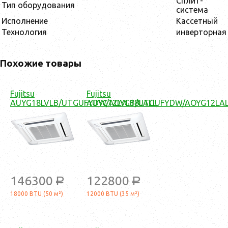
Сплит-
Тип оборудования
система
Исполнение
Кассетный
Технология
инверторная
Похожие товары
Fujitsu
Fujitsu
AUYG18LVLB/UTGUFYDW/AOYG18LALL
AUYG12LVLB/UTGUFYDW/AOYG12LA
146300
122800
a
a
18000 BTU (50 м²)
12000 BTU (35 м²)