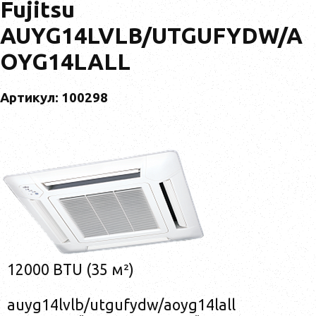
Fujitsu
AUYG14LVLB/UTGUFYDW/A
OYG14LALL
Артикул: 100298
12000 BTU (35 м²)
auyg14lvlb/utgufydw/aoyg14lall