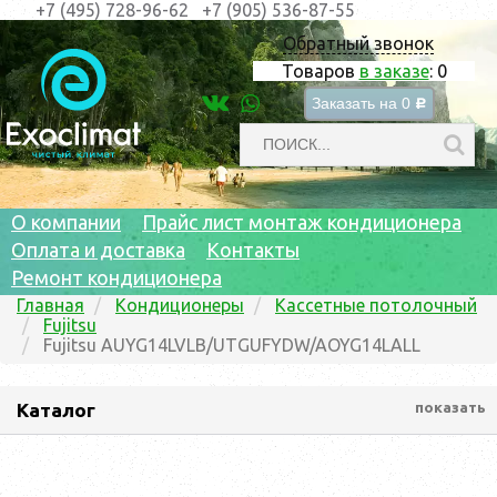
+7 (495) 728-96-62
+7 (905) 536-87-55
Обратный звонок
Товаров
в заказе
:
0
Заказать на
0
c
О компании
Прайс лист монтаж кондиционера
Оплата и доставка
Контакты
Ремонт кондиционера
Главная
Кондиционеры
Кассетные потолочный
Fujitsu
Fujitsu AUYG14LVLB/UTGUFYDW/AOYG14LALL
Каталог
показать