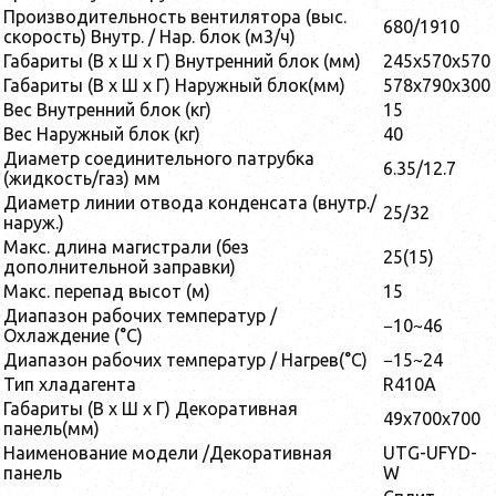
Производительность вентилятора (выс.
680/1910
скорость) Внутр. / Нар. блок (м3/ч)
Габариты (В x Ш x Г) Внутренний блок (мм)
245x570x570
Габариты (В x Ш x Г) Наружный блок(мм)
578x790x300
Вес Внутренний блок (кг)
15
Вес Наружный блок (кг)
40
Диаметр соединительного патрубка
6.35/12.7
(жидкость/газ) мм
Диаметр линии отвода конденсата (внутр./
25/32
наруж.)
Макс. длина магистрали (без
25(15)
дополнительной заправки)
Макс. перепад высот (м)
15
Диапазон рабочих температур /
−10~46
Охлаждение (°C)
Диапазон рабочих температур / Нагрев(°C)
−15~24
Тип хладагента
R410A
Габариты (В x Ш x Г) Декоративная
49x700x700
панель(мм)
Наименование модели /Декоративная
UTG-UFYD-
панель
W