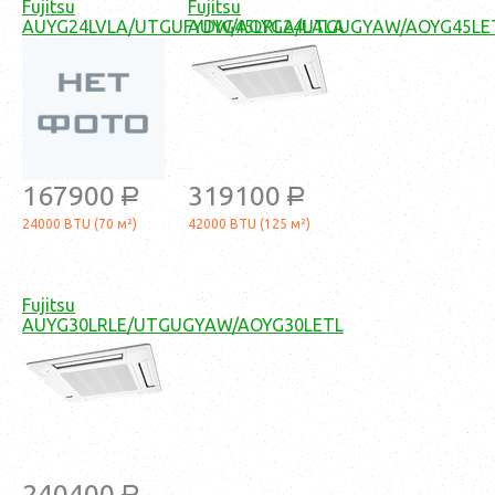
Fujitsu
Fujitsu
AUYG24LVLA/UTGUFYDW/AOYG24LALA
AUYG45LRLA/UTGUGYAW/AOYG45LE
167900
319100
a
a
24000 BTU (70 м²)
42000 BTU (125 м²)
Fujitsu
AUYG30LRLE/UTGUGYAW/AOYG30LETL
240400