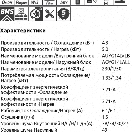
Характеристики
Производительность / Охлаждение (кВт)
4.3
Производительность / Нагрев (кВт)
5.0
Наименование модели /Внутренний блок
AUYG14LVLB
Наименование модели/ Наружный блок
AOYG14LALL
Параметры электропитания (В/Ф/Гц)
230/1/50
Потребляемая мощность Охлаждение/
1.33/1.34
Нагрев (кВт)
Коэффициент энергетической
3.21-A
эффективности -Охлаждение
Коэффициент энергетической
3.71-A
эффективности -Нагрев
Рабочий ток Охлаждение/Нагрев (A)
6.1/6.1
Осушение (л/ч)
1.5
Уровень шума Внутренний В/С/Н/Т дБ(А)
38/34/30/27
Уровень шума Наружный
49