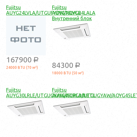
Fujitsu
Fujitsu
AUYG24LVLA/UTGUFYDW/AOYG24LALA
AUYG18LVLB
Внутренний блок
167900
a
84300
a
24000 BTU (70 м²)
18000 BTU (50 м²)
Fujitsu
Fujitsu
AUYG30LRLE/UTGUGYAW/AOYG30LETL
AUYG45LRLA/UTGUGYAW/AOYG45LE