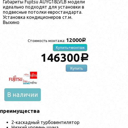
Габариты Fujitsu AUYG18LVLB модели
идеально подходят для установки в
подвесные потолки евростандарта.
Установка кондиционеров ст.м.
Выхино
12000
a
Стоимость монтажа:
Купить+монтаж
146300
a
Купить
В наличии
преимущества
2-каскадный турбовентилятор
Низкий уровень шума