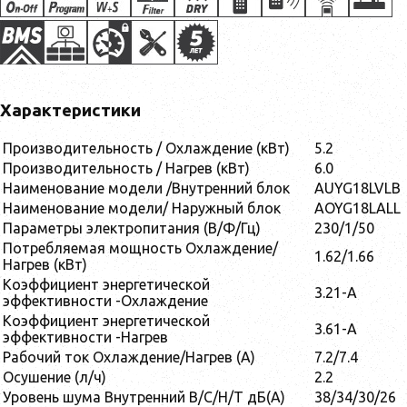
Характеристики
Производительность / Охлаждение (кВт)
5.2
Производительность / Нагрев (кВт)
6.0
Наименование модели /Внутренний блок
AUYG18LVLB
Наименование модели/ Наружный блок
AOYG18LALL
Параметры электропитания (В/Ф/Гц)
230/1/50
Потребляемая мощность Охлаждение/
1.62/1.66
Нагрев (кВт)
Коэффициент энергетической
3.21-A
эффективности -Охлаждение
Коэффициент энергетической
3.61-A
эффективности -Нагрев
Рабочий ток Охлаждение/Нагрев (A)
7.2/7.4
Осушение (л/ч)
2.2
Уровень шума Внутренний В/С/Н/Т дБ(А)
38/34/30/26