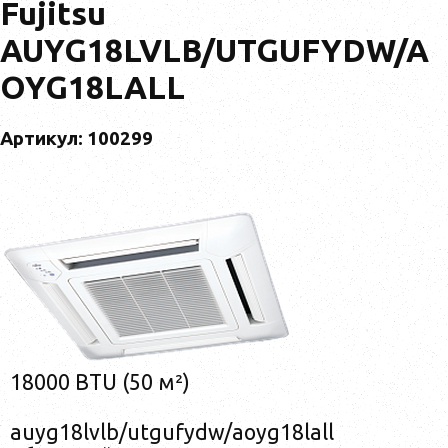
Fujitsu
AUYG18LVLB/UTGUFYDW/A
OYG18LALL
Артикул: 100299
18000 BTU (50 м²)
auyg18lvlb/utgufydw/aoyg18lall