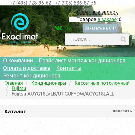
+7 (495) 728-96-62
+7 (905) 536-87-55
Обратный звонок
Товаров
в заказе
:
0
Заказать на
0
c
О компании
Прайс лист монтаж кондиционера
Оплата и доставка
Контакты
Ремонт кондиционера
Главная
Кондиционеры
Кассетные потолочный
Fujitsu
Fujitsu AUYG18LVLB/UTGUFYDW/AOYG18LALL
Каталог
показать