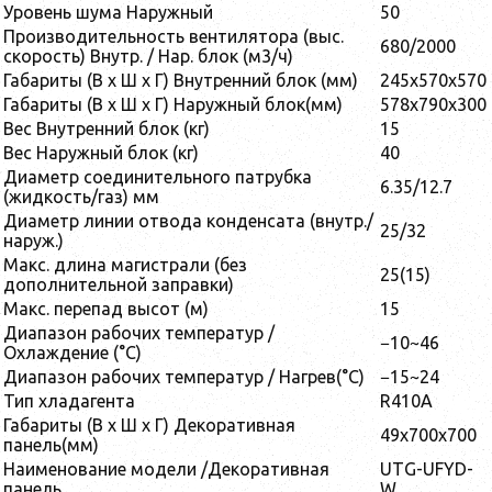
Уровень шума Наружный
50
Производительность вентилятора (выс.
680/2000
скорость) Внутр. / Нар. блок (м3/ч)
Габариты (В x Ш x Г) Внутренний блок (мм)
245x570x570
Габариты (В x Ш x Г) Наружный блок(мм)
578x790x300
Вес Внутренний блок (кг)
15
Вес Наружный блок (кг)
40
Диаметр соединительного патрубка
6.35/12.7
(жидкость/газ) мм
Диаметр линии отвода конденсата (внутр./
25/32
наруж.)
Макс. длина магистрали (без
25(15)
дополнительной заправки)
Макс. перепад высот (м)
15
Диапазон рабочих температур /
−10~46
Охлаждение (°C)
Диапазон рабочих температур / Нагрев(°C)
−15~24
Тип хладагента
R410A
Габариты (В x Ш x Г) Декоративная
49x700x700
панель(мм)
Наименование модели /Декоративная
UTG-UFYD-
панель
W