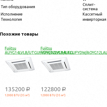
Сплит-
Тип оборудования
система
Исполнение
Кассетный
Технология
инверторная
Похожие товары
Fujitsu
Fujitsu
AUYG14LVLB/UTGUFYDW/AOYG14LALL
AUYG12LVLB/UTGUFYDW/AOYG12LA
135200
122800
a
a
12000 BTU (35 м²)
12000 BTU (35 м²)