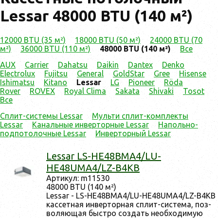
Lessar 48000 BTU (140 м²)
12000 BTU (35 м²)
18000 BTU (50 м²)
24000 BTU (70
м²)
36000 BTU (110 м²)
48000 BTU (140 м²)
Все
AUX
Carrier
Dahatsu
Daikin
Dantex
Denko
Electrolux
Fujitsu
General
GoldStar
Gree
Hisense
Ishimatsu
Kitano
Lessar
LG
Pioneer
Röda
Rover
ROVEX
Royal Clima
Sakata
Shivaki
Tosot
Все
Сплит-системы Lessar
Мульти cплит-комплекты
Lessar
Канальные инверторные Lessar
Напольно-
подпотолочные Lessar
Инверторный Lessar
Lessar LS-HE48BMA4/LU-
HE48UMA4/LZ-B4KB
Ар­ти­кул: m11530
48000 BTU (140 м²)
Lessar - LS-HE48BMA4/LU-HE48UMA4/LZ-B4KB
кас­сетная ин­вертор­ная сплит-сис­те­ма, поз­
во­ля­ющая быс­тро соз­дать не­об­хо­димую