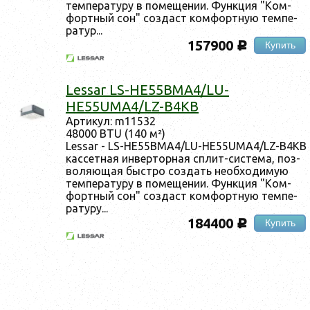
тем­пе­рату­ру в по­меще­нии. Фун­кция "Ком­
фор­тный сон" соз­даст ком­фор­тную тем­пе­
ратур...
157900
Купить
c
Lessar LS-HE55BMA4/LU-
HE55UMA4/LZ-B4KB
Ар­ти­кул: m11532
48000 BTU (140 м²)
Lessar - LS-HE55BMA4/LU-HE55UMA4/LZ-B4KB
кас­сетная ин­вертор­ная сплит-сис­те­ма, поз­
во­ля­ющая быс­тро соз­дать не­об­хо­димую
тем­пе­рату­ру в по­меще­нии. Фун­кция "Ком­
фор­тный сон" соз­даст ком­фор­тную тем­пе­
рату­ру...
184400
Купить
c