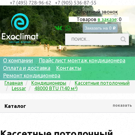
+7 (495) 728-96-62
+7 (905) 536-87-55
Обратный звонок
Товаров
в заказе
:
0
Заказать на
0
c
О компании
Прайс лист монтаж кондиционера
Оплата и доставка
Контакты
Ремонт кондиционера
Главная
Кондиционеры
Кассетные потолочный
Lessar
48000 BTU (140 м²)
Каталог
показать
Кассетные потолочный