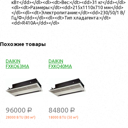
кВт</dd></dl><dl><dt>Вес:</dt><dd>31 кг</dd></dl>
<dl><dt>Размеры:</dt><dd>215x1110x710 мм</dd>
</dl><dl><dt>Электропитание:</dt><dd>230/50/1 В/
Гц/Ф</dd></dl><dl><dt>Тип хладагента:</dt>
<dd>R410A</dd></dl>
Похожие товары
DAIKIN
DAIKIN
FXKQ63MA
FXKQ40MA
96000
84800
a
a
28000 BTU (80 м²)
18000 BTU (50 м²)