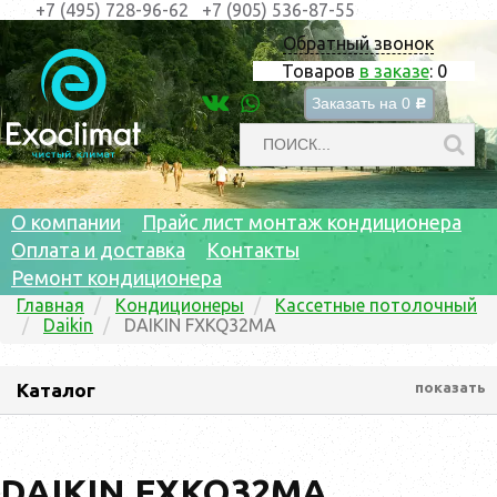
+7 (495) 728-96-62
+7 (905) 536-87-55
Обратный звонок
Товаров
в заказе
:
0
Заказать на
0
c
О компании
Прайс лист монтаж кондиционера
Оплата и доставка
Контакты
Ремонт кондиционера
Главная
Кондиционеры
Кассетные потолочный
Daikin
DAIKIN FXKQ32MA
Каталог
показать
DAIKIN FXKQ32MA