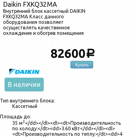
Daikin FXKQ32MA
Внутренний блок кассетный DAIKIN
FXKQ32MA Класс данного
оборудования позволяет
осуществлять качественное
охлаждение и обогрев помещения
82600
a
Купить
В наличии
Тип внутреннего блока:
Кассетный
Площадь до:
2
35 м
</dd></dl><dl><dt>Производительность
по холоду:</dt><dd>3.60 кВт</dd></dl><dl>
<dt>Производительность по теплу:</dt><dd>4