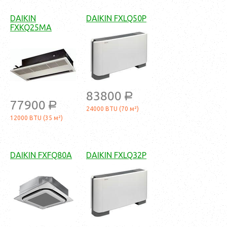
DAIKIN
DAIKIN FXLQ50P
FXKQ25MA
83800
a
77900
a
24000 BTU (70 м²)
12000 BTU (35 м²)
DAIKIN FXFQ80A
DAIKIN FXLQ32P