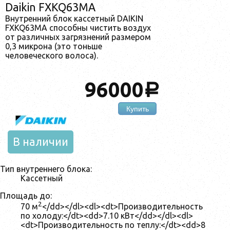
Daikin FXKQ63MA
Внутренний блок кассетный DAIKIN
FXKQ63MA способны чистить воздух
от различных загрязнений размером
0,3 микрона (это тоньше
человеческого волоса).
96000
a
Купить
В наличии
Тип внутреннего блока:
Кассетный
Площадь до:
2
70 м
</dd></dl><dl><dt>Производительность
по холоду:</dt><dd>7.10 кВт</dd></dl><dl>
<dt>Производительность по теплу:</dt><dd>8