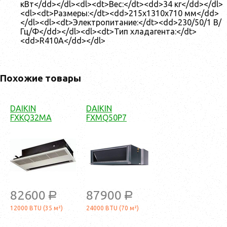
кВт</dd></dl><dl><dt>Вес:</dt><dd>34 кг</dd></dl>
<dl><dt>Размеры:</dt><dd>215x1310x710 мм</dd>
</dl><dl><dt>Электропитание:</dt><dd>230/50/1 В/
Гц/Ф</dd></dl><dl><dt>Тип хладагента:</dt>
<dd>R410A</dd></dl>
Похожие товары
DAIKIN
DAIKIN
FXKQ32MA
FXMQ50P7
82600
87900
a
a
12000 BTU (35 м²)
24000 BTU (70 м²)