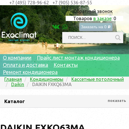
+7 (495) 728-96-62
+7 (905) 536-87-55
Обратный звонок
Товаров
в заказе
:
0
Заказать на
0
c
О компании
Прайс лист монтаж кондиционера
Оплата и доставка
Контакты
Ремонт кондиционера
Главная
Кондиционеры
Кассетные потолочный
Daikin
DAIKIN FXKQ63MA
Каталог
показать
DAIKIN FXKQ63MA