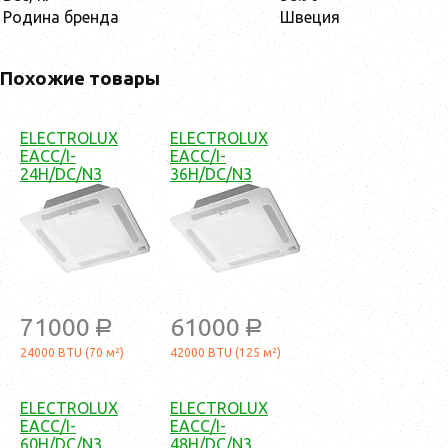
Родина бренда
Швеция
Похожие товары
ELECTROLUX
ELECTROLUX
EACC/I-
EACC/I-
24H/DC/N3
36H/DC/N3
71000
61000
a
a
24000 BTU (70 м²)
42000 BTU (125 м²)
ELECTROLUX
ELECTROLUX
EACC/I-
EACC/I-
60H/DC/N3
48H/DC/N3