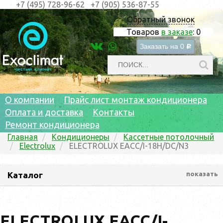
+7 (495) 728-96-62
+7 (905) 536-87-55
Обратный звонок
Товаров
в заказе
:
0
Заказать на
0
c
О компании
Прайс лист монтаж кондиционера
Оплата и доставка
Контакты
Ремонт кондиционера
Главная
Кондиционеры
Кассетные потолочный
Electrolux
ELECTROLUX EACC/I-18H/DC/N3
Каталог
показать
ELECTROLUX EACC/I-