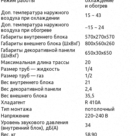
Режим работы
охлаждение
и обогрев
Доп. температура наружного
15 ~ 43
воздуха при охлаждении
Доп. температура наружного
−15 ~ 24
воздуха при обогреве
Габариты внутреннего блока
570x270x570
Габариты внешнего блока (ШxВxГ)
800x560x260
Габариты декоративной панели
650x30x650
(ШxВxГ)
Максимальная длина трассы
20
Размер труб — жидкость
1/4
Размер труб — газ
1/2
Вес внутреннего блока
21
Вес декоративной панели
2,4
Вес внешнего блока
35,5
Хладагент
R 410A
Тип монтажа
потолочный
Напряжение
220–240 В
Уровень звукового давления
34
(внутренний блок), дБ(А)
Вес, кг
58.90