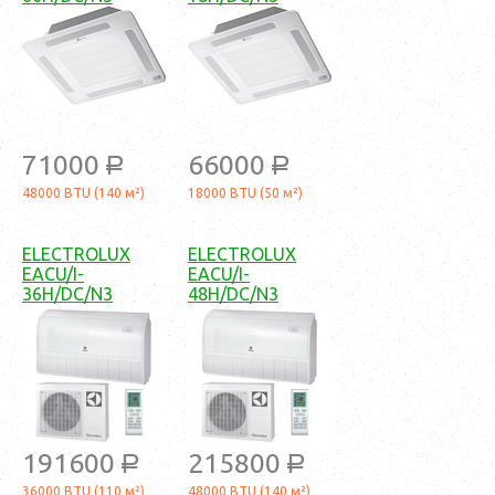
71000
66000
a
a
48000 BTU (140 м²)
18000 BTU (50 м²)
ELECTROLUX
ELECTROLUX
EACU/I-
EACU/I-
36H/DC/N3
48H/DC/N3
191600
215800
a
a
36000 BTU (110 м²)
48000 BTU (140 м²)