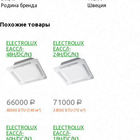
Родина бренда
Швеция
Похожие товары
ELECTROLUX
ELECTROLUX
EACC/I-
EACC/I-
48H/DC/N3
24H/DC/N3
66000
71000
a
a
48000 BTU (140 м²)
24000 BTU (70 м²)
ELECTROLUX
ELECTROLUX
EACC/I-
EACC/I-
60H/DC/N3
18H/DC/N3