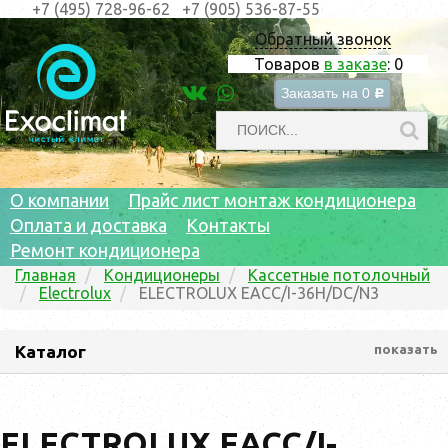
+7 (495) 728-96-62
+7 (905) 536-87-55
Обратный звонок
Товаров
в заказе
:
0
Заказать на
0
c
О компании
Прайс лист монтаж кондиционера
Оплата и доставка
Контакты
Ремонт кондиционера
Главная
Кондиционеры
Кассетные потолочный
Electrolux
ELECTROLUX EACC/I-36H/DC/N3
Каталог
показать
ELECTROLUX EACC/I-