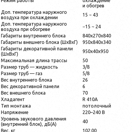
Режим работы
охлаждение
и обогрев
Доп. температура наружного
15 ~ 43
воздуха при охлаждении
Доп. температура наружного
−15 ~ 24
воздуха при обогреве
Габариты внутреннего блока
840x270x840
Габариты внешнего блока (ШxВxГ)
950x840x340
Габариты декоративной панели
950x40x950
(ШxВxГ)
Максимальная длина трассы
50
Размер труб — жидкость
3/8
Размер труб — газ
5/8
Вес внутреннего блока
26
Вес декоративной панели
6
Вес внешнего блока
70
Хладагент
R 410A
Тип монтажа
потолочный
Напряжение
220–240 В
Уровень звукового давления
40
(внутренний блок), дБ(А)
Вес, кг
102.00