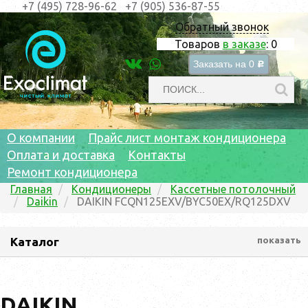
+7 (495) 728-96-62
+7 (905) 536-87-55
Обратный звонок
Товаров
в заказе
:
0
Заказать на
0
c
О компании
Прайс лист монтаж кондиционера
Оплата и доставка
Контакты
Ремонт кондиционера
Главная
Кондиционеры
Кассетные потолочный
Daikin
DAIKIN FCQN125EXV/BYC50EX/RQ125DXV
Каталог
показать
DAIKIN