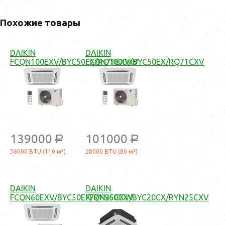
Похожие товары
DAIKIN
DAIKIN
FCQN100EXV/BYC50EX/RQ100DXV
FCQN71EXV/BYC50EX/RQ71CXV
139000
101000
a
a
36000 BTU (110 м²)
28000 BTU (80 м²)
DAIKIN
DAIKIN
FCQN60EXV/BYC50EX/RYN60CXV
FFQN25CXV/BYC20CX/RYN25CXV