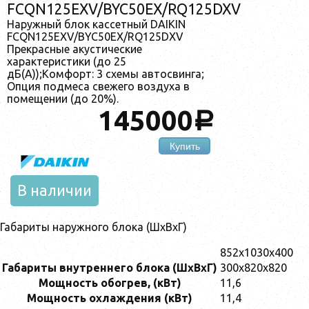
FCQN125EXV/BYC50EX/RQ125DXV
Наружный блок кассетный DAIKIN
FCQN125EXV/BYC50EX/RQ125DXV
Прекрасные акустические
характеристики (до 25
дБ(А));Комфорт: 3 схемы автосвинга;
Опция подмеса свежего воздуха в
помещении (до 20%).
145000
a
Купить
В наличии
Габариты наружного блока (ШхВхГ)
852x1030x400
Габариты внутреннего блока (ШхВхГ)
300х820х820
Мощность обогрев, (кВт)
11,6
Мощность охлаждения (кВт)
11,4