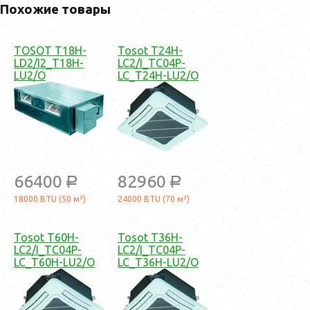
Похожие товары
TOSOT T18H-
Tosot T24H-
LD2/I2_T18H-
LC2/I_TC04P-
LU2/O
LC_T24H-LU2/O
66400
82960
a
a
18000 BTU (50 м²)
24000 BTU (70 м²)
Tosot T60H-
Tosot T36H-
LC2/I_TC04P-
LC2/I_TC04P-
LC_T60H-LU2/O
LC_T36H-LU2/O