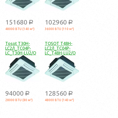
151680
102960
a
a
48000 BTU (140 м²)
36000 BTU (110 м²)
Tosot T30H-
TOSOT T48H-
LC2/I_TC04P-
LC2/I_TC04P-
LC_T30H-LU2/O
LC_T48H-LU2/O
94000
128560
a
a
28000 BTU (80 м²)
48000 BTU (140 м²)