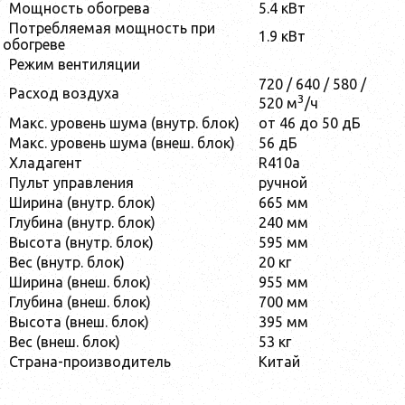
Мощность обогрева
5.4 кВт
Потребляемая мощность при
1.9 кВт
обогреве
Режим вентиляции
720 / 640 / 580 /
Расход воздуха
3
520 м
/ч
Макс. уровень шума (внутр. блок)
от 46 до 50 дБ
Макс. уровень шума (внеш. блок)
56 дБ
Хладагент
R410a
Пульт управления
ручной
Ширина (внутр. блок)
665 мм
Глубина (внутр. блок)
240 мм
Высота (внутр. блок)
595 мм
Вес (внутр. блок)
20 кг
Ширина (внеш. блок)
955 мм
Глубина (внеш. блок)
700 мм
Высота (внеш. блок)
395 мм
Вес (внеш. блок)
53 кг
Страна-производитель
Китай