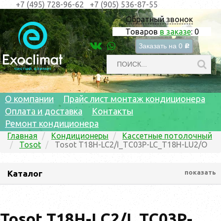
+7 (495) 728-96-62
+7 (905) 536-87-55
Обратный звонок
Товаров
в заказе
:
0
Заказать на
0
c
О компании
Прайс лист монтаж кондиционера
Оплата и доставка
Контакты
Ремонт кондиционера
Главная
Кондиционеры
Кассетные потолочный
Tosot
Tosot T18H-LC2/I_TC03P-LC_T18H-LU2/O
Каталог
показать
Tosot T18H-LC2/I_TC03P-