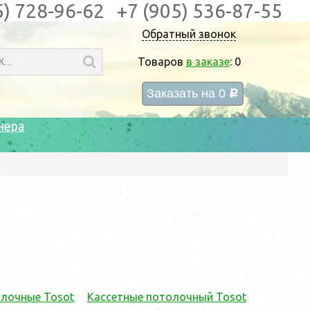
5) 728-96-62
+7 (905) 536-87-55
Обратный звонок
Товаров
в заказе
:
0
Заказать на
0
c
нера
лочные Tosot
Кассетные потолочный Tosot