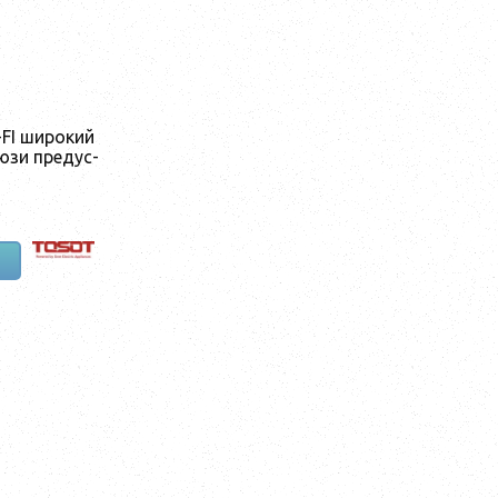
FI ши­рокий
люзи пре­дус­