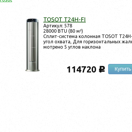
TOSOT T24H-FI
Ар­ти­кул: 578
28000 BTU (80 м²)
Сплит-сис­те­ма ко­лон­ная TOSOT T24H-
угол ох­ва­та, Для го­ризон­таль­ных жа­
мотре­но 5 уг­лов нак­ло­на
114720
c
Купить