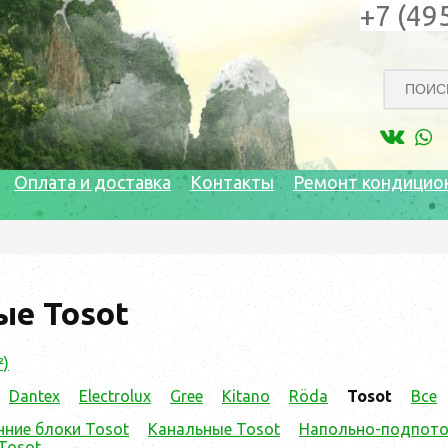
+7 (49
Оплата и доставка
Контакты
Ремонт кондицио
ые Tosot
²)
Dantex
Electrolux
Gree
Kitano
Röda
Tosot
Все
нние блоки Tosot
Канальные Tosot
Напольно-подпото
Tosot