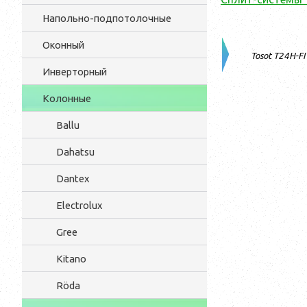
Напольно-подпотолочные
Оконный
Tosot T24H-FI
Инверторный
Колонные
Ballu
Dahatsu
Dantex
Electrolux
Gree
Kitano
Röda