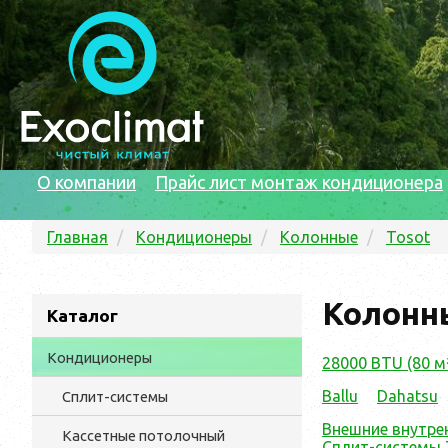
О компании
Прайс лист монтаж кондиционера
Главная
Кондиционеры
Колонные
Tosot
Колонн
Каталог
Кондиционеры
28000 BTU (80 м
Ballu
Dahatsu
Сплит-системы
Внешние внутре
Кассетные потолочный
Сплит-системы 