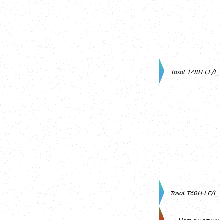
Tosot T48H-LF/I
Tosot T60H-LF/I