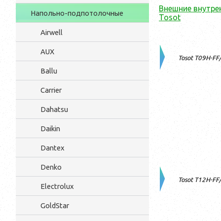
Внешние внутре
Напольно-подпотолочные
Tosot
Airwell
AUX
Tosot T09H-FF/
Ballu
Carrier
Dahatsu
Daikin
Dantex
Denko
Tosot T12H-FF/
Electrolux
GoldStar