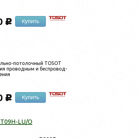
0
c
Купить
оль­но-по­толоч­ный TOSOT
ция про­вод­ным и бес­про­вод­
е­ния
0
c
Купить
_T09H-LU/O