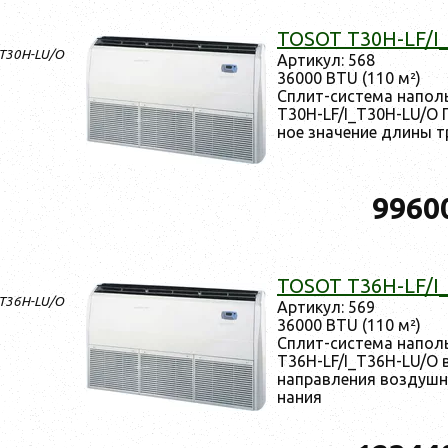
TOSOT T30H-LF/I
_T30H-LU/O
Ар­ти­кул: 568
36000 BTU (110 м²)
Сплит-сис­те­ма на­по
T30H-LF/I_T30H-LU/O П
ное зна­чение дли­ны тр
9960
TOSOT T36H-LF/I
_T36H-LU/O
Ар­ти­кул: 569
36000 BTU (110 м²)
Сплит-сис­те­ма на­по
T36H-LF/I_T36H-LU/O в
нап­равле­ния воз­душн
нания