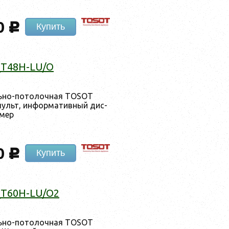
0
c
Купить
_T48H-LU/O
ль­но-по­толоч­ная TOSOT
ульт, ин­форма­тив­ный дис­
­мер
0
c
Купить
_T60H-LU/O2
ль­но-по­толоч­ная TOSOT