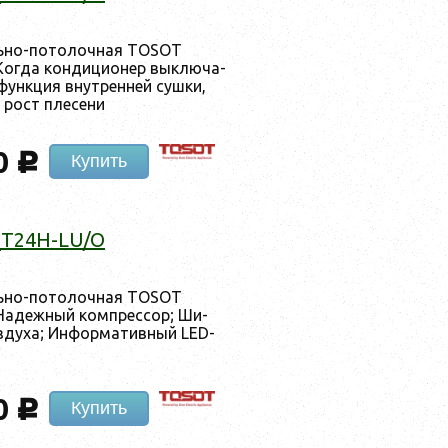
ль­но-по­толоч­ная TOSOT
г­да кон­ди­ци­онер вык­лю­ча­
ся фун­кция внут­ренней суш­ки,
ь рост пле­сени
0
c
Купить
_T24H-LU/O
ль­но-по­толоч­ная TOSOT
а­деж­ный ком­прес­сор; Ши­
­ду­ха; Ин­форма­тив­ный LED-
0
c
Купить