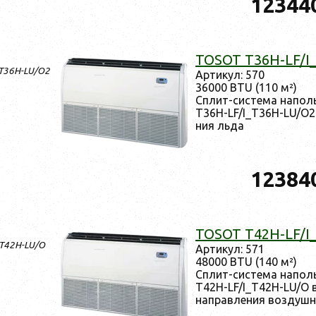
12344
TOSOT T36H-LF/I
_T36H-LU/O2
Ар­ти­кул: 570
36000 BTU (110 м²)
Сплит-сис­те­ма на­по
T36H-LF/I_T36H-LU/O2 С
ния ль­да
12384
TOSOT T42H-LF/I
_T42H-LU/O
Ар­ти­кул: 571
48000 BTU (140 м²)
Сплит-сис­те­ма на­по
T42H-LF/I_T42H-LU/O в
нап­равле­ния воз­душн