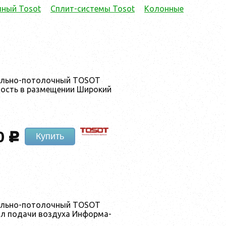
чный Tosot
Сплит-системы Tosot
Колонные
оль­но-по­толоч­ный TOSOT
­ность в раз­ме­щении Ши­рокий
0
c
Купить
оль­но-по­толоч­ный TOSOT
л по­дачи воз­ду­ха Ин­форма­