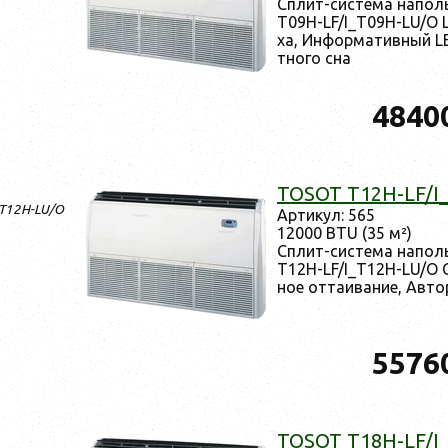
Сплит-сис­те­ма на­по
T09H-LF/I_T09H-LU/O Ш
ха, Ин­форма­тив­ный L
тно­го сна
4840
TOSOT T12H-LF/I
_T12H-LU/O
Ар­ти­кул: 565
12000 BTU (35 м²)
Сплит-сис­те­ма на­по
T12H-LF/I_T12H-LU/O Са
ное от­та­ива­ние, Ав­то
5576
TOSOT T18H-LF/I