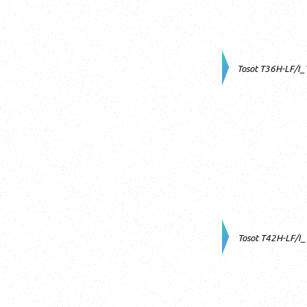
Tosot T36H-LF/I
Tosot T42H-LF/I