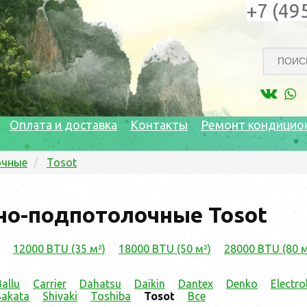
+7 (49
Оплата и доставка
Контакты
Ремонт кондицио
очные
Tosot
но-подпотолочные Tosot
12000 BTU (35 м²)
18000 BTU (50 м²)
28000 BTU (80 м
Ballu
Carrier
Dahatsu
Daikin
Dantex
Denko
Electro
Sakata
Shivaki
Toshiba
Tosot
Все