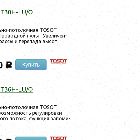
_T30H-LU/O
ль­но-по­толоч­ная TOSOT
ро­вод­ной пульт; Уве­личен­
ас­сы и пе­репа­да вы­сот
0
c
Купить
_T36H-LU/O
ль­но-по­толоч­ная TOSOT
оз­можность ре­гули­ров­ки
о­го по­тока, фун­кция за­поми­