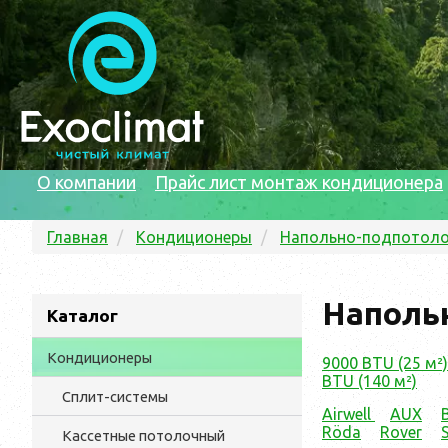
О компании
Прайс лист монтаж кондиционера
Главная
Кондиционеры
Напольно-подпотол
Наполь
Каталог
Кондиционеры
9000 BTU (25 м²)
BTU (140 м²)
Сплит-системы
Airwell
AUX
Röda
Rover
Кассетные потолочный