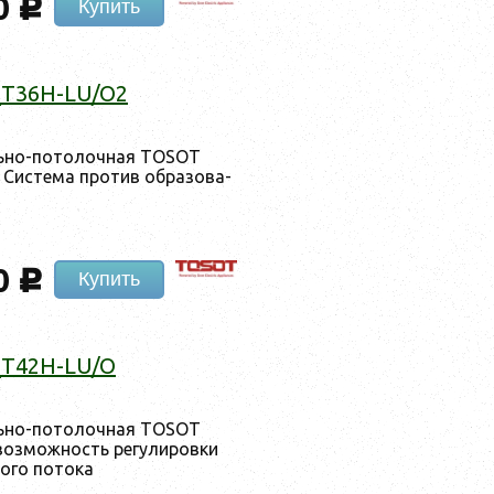
0
c
Купить
_T36H-LU/O2
ль­но-по­толоч­ная TOSOT
ис­те­ма про­тив об­ра­зова­
0
c
Купить
_T42H-LU/O
ль­но-по­толоч­ная TOSOT
оз­можность ре­гули­ров­ки
о­го по­тока