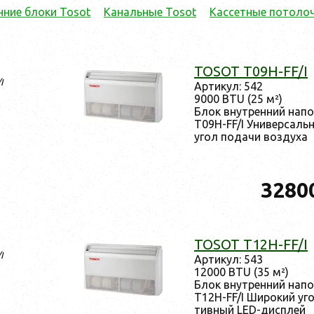
нние блоки Tosot
Канальные Tosot
Кассетные потоло
TOSOT T09H-FF/I
I
Ар­ти­кул: 542
9000 BTU (25 м²)
Блок внут­ренний на­п
T09H-FF/I Уни­вер­саль
угол по­дачи воз­ду­ха
3280
TOSOT T12H-FF/I
I
Ар­ти­кул: 543
12000 BTU (35 м²)
Блок внут­ренний на­п
T12H-FF/I Ши­рокий уго
тив­ный LED-дис­плей