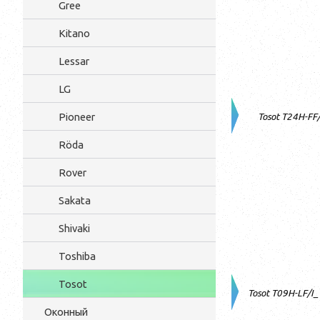
Gree
Kitano
Lessar
LG
Pioneer
Tosot T24H-FF/
Röda
Rover
Sakata
Shivaki
Toshiba
Tosot
Tosot T09H-LF/I
Оконный