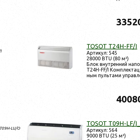
3352
TOSOT T24H-FF/I
I
Ар­ти­кул: 545
28000 BTU (80 м²)
Блок внут­ренний на­п
T24H-FF/I Ком­плек­та­
ным пуль­та­ми уп­равл
4008
TOSOT T09H-LF/I
_T09H-LU/O
Ар­ти­кул: 564
9000 BTU (25 м²)