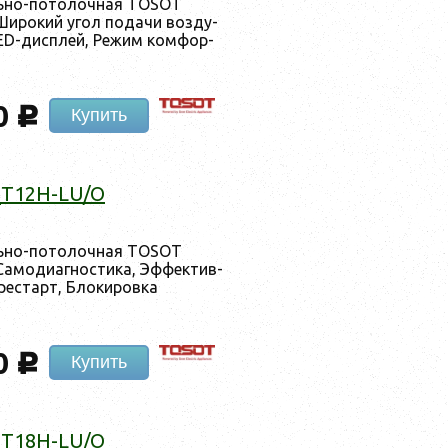
ль­но-по­толоч­ная TOSOT
и­рокий угол по­дачи воз­ду­
ED-дис­плей, Ре­жим ком­фор­
0
c
Купить
_T12H-LU/O
ль­но-по­толоч­ная TOSOT
­моди­аг­ности­ка, Эф­фектив­
­рес­тарт, Бло­киров­ка
0
c
Купить
_T18H-LU/O