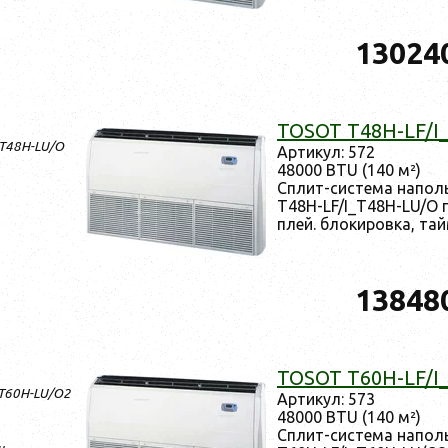
13024
TOSOT T48H-LF/I
_T48H-LU/O
Ар­ти­кул: 572
48000 BTU (140 м²)
Сплит-сис­те­ма на­по
T48H-LF/I_T48H-LU/O п
плей. бло­киров­ка, тай
13848
TOSOT T60H-LF/I
_T60H-LU/O2
Ар­ти­кул: 573
48000 BTU (140 м²)
Сплит-сис­те­ма на­по