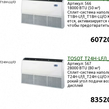
_T18H-LU/O
Ар­ти­кул: 566
18000 BTU (50 м²)
Сплит-сис­те­ма на­по
T18H-LF/I_T18H-LU/O Ко
ет­ся, ак­ти­визи­ру­ет­
что­бы пре­дот­вра­тит
6072
TOSOT T24H-LF/I
_T24H-LU/O
Ар­ти­кул: 567
28000 BTU (80 м²)
Сплит-сис­те­ма на­по
T24H-LF/I_T24H-LU/O Н
рокий угол по­дачи воз
дис­плей
8352