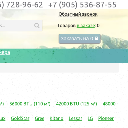
5) 728-96-62
+7 (905) 536-87-55
Обратный звонок
Товаров
в заказе
:
0
Заказать на
0
c
нера
²)
36000 BTU (110 м²)
42000 BTU (125 м²)
48000
lux
GoldStar
Gree
Kitano
Lessar
LG
Pioneer