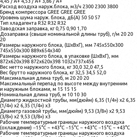
4,45 / A+ 4,53 / A+ 3,86 / A+
Расход воздуха наруж.блока, м3/ч 2300 2300 3800
Бренд компрессора GREE GREE GREE
Уровень шума наруж. блока, дБ(А) 50 50 57
Тип хладагента R32 R32 R32
Заводская заправка, кг 0,75 0,90 1,70
Дозаправка (свыше номинальной длины труб), г/м 20 20
20
Размеры наружного блока, (ШхВхГ), мм 745x550x300
745x550x300 889x654x340
Размеры наружного блока, в упаковке (ШхВхГ), мм
872x620x398 872x620x398 1032x737x456
Вес нетто наружного блока, кг 30,0 32,0 47,5
Вес брутто наружного блока, кг 32,5 34,5 52,0
Максимальная длина труб, м 20 20 20
Максимальный перепад по высоте между внутренним
и наружным блоками, м 15 15 15
Номинальная длина труб, м 10 10 30
Диаметр жидкостной трубы, мм(дюйм) 6,35 (1/4») х2 6,35
(1/4») х2 6,35 (1/4») х3
Диаметр газовой трубы, мм(дюйм) 9,53 (3/8») х2 9,53
(3/8») х2 9,53 (3/8») х3
Рабочие температурные границы наружного воздуха
(охлаждение) −15°С ~ +43°С −15°С ~ +43°С −15°С ~ +43°С
Рабочие температурные границы наружного воздуха