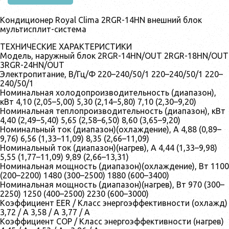
Кондиционер Royal Clima 2RGR-14HN внешний блок
мультисплит-система
ТЕХНИЧЕСКИЕ ХАРАКТЕРИСТИКИ
Модель, наружный блок 2RGR-14HN/OUT 2RGR-18HN/OUT
3RGR-24HN/OUT
Электропитание, В/Гц/Ф 220–240/50/1 220–240/50/1 220–
240/50/1
Номинальная холодопроизводительность (диапазон),
кВт 4,10 (2,05–5,00) 5,30 (2,14–5,80) 7,10 (2,30–9,20)
Номинальная теплопроизводительность (диапазон), кВт
4,40 (2,49–5,40) 5,65 (2,58–6,50) 8,60 (3,65–9,20)
Номинальный ток (диапазон)(охлаждение), А 4,88 (0,89–
9,76) 6,56 (1,33–11,09) 8,35 (2,66–11,09)
Номинальный ток (диапазон)(нагрев), А 4,44 (1,33–9,98)
5,55 (1,77–11,09) 9,89 (2,66–13,31)
Номинальная мощность (диапазон)(охлаждение), Вт 1100
(200–2200) 1480 (300–2500) 1880 (600–3400)
Номинальная мощность (диапазон)(нагрев), Вт 970 (300–
2250) 1250 (400–2500) 2230 (600–3000)
Коэффициент EER / Класс энергоэффективности (охлажд)
3,72 / A 3,58 / A 3,77 / A
Коэффициент COP / Класс энергоэффективности (нагрев)