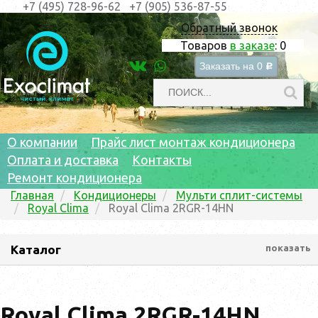
+7 (495) 728-96-62
+7 (905) 536-87-55
Обратный звонок
Товаров
в заказе
:
0
Заказать на
0
c
О компании
Прайс лист монтаж кондиционера
Оплата и доставка
Контакты
Ремонт кондиционера
Главная
Кондиционеры
Мульти сплит-системы
Royal Clima
Royal Clima 2RGR-14HN
Каталог
показать
Royal Clima 2RGR-14HN