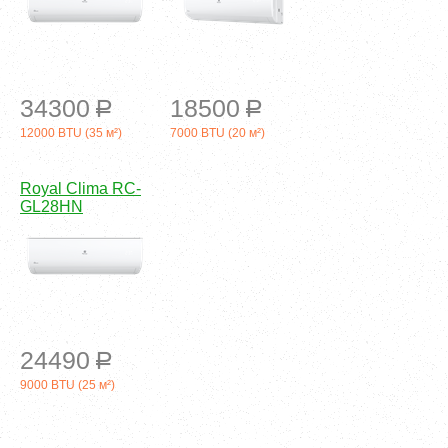
34300
18500
a
a
12000 BTU (35 м²)
7000 BTU (20 м²)
Royal Clima RC-
GL28HN
24490
a
9000 BTU (25 м²)