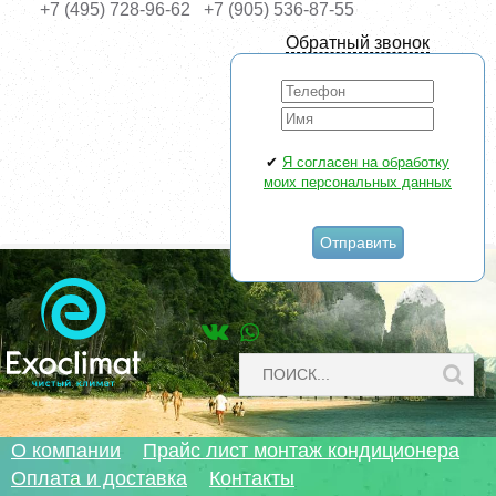
+7 (495) 728-96-62
+7 (905) 536-87-55
Обратный звонок
Товаров
в заказе
:
0
Заказать на
0
c
✔
Я согласен на обработку
моих персональных данных
О компании
Прайс лист монтаж кондиционера
Оплата и доставка
Контакты