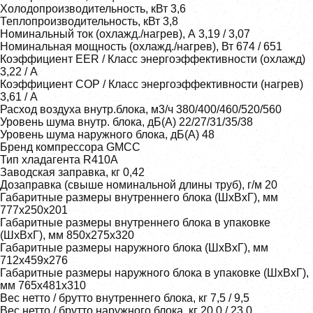
Холодопроизводительность, кВт 3,6
Теплопроизводительность, кВт 3,8
Номинальный ток (охлажд./нагрев), А 3,19 / 3,07
Номинальная мощность (охлажд./нагрев), Вт 674 / 651
Коэффициент EER / Класс энергоэффективности (охлажд)
3,22 / A
Коэффициент COP / Класс энергоэффективности (нагрев)
3,61 / A
Расход воздуха внутр.блока, м3/ч 380/400/460/520/560
Уровень шума внутр. блока, дБ(А) 22/27/31/35/38
Уровень шума наружного блока, дБ(A) 48
Бренд компрессора GMCC
Тип хладагента R410A
Заводская заправка, кг 0,42
Дозаправка (свыше номинальной длины труб), г/м 20
Габаритные размеры внутреннего блока (ШxВxГ), мм
777x250x201
Габаритные размеры внутреннего блока в упаковке
(ШхВхГ), мм 850x275x320
Габаритные размеры наружного блока (ШxВxГ), мм
712x459x276
Габаритные размеры наружного блока в упаковке (ШxВxГ),
мм 765x481x310
Вес нетто / брутто внутреннего блока, кг 7,5 / 9,5
Вес нетто / брутто наружного блока, кг 20,0 / 23,0