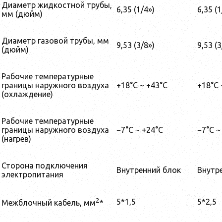
Диаметр жидкостной трубы,
6,35 (1/4»)
6,35 (1
мм (дюйм)
Диаметр газовой трубы, мм
9,53 (3/8»)
9,53 (3
(дюйм)
Рабочие температурные
границы наружного воздуха
+18°С ~ +43°С
+18°С 
(охлаждение)
Рабочие температурные
границы наружного воздуха
−7°С ~ +24°С
−7°С ~
(нагрев)
Сторона подключения
Внутренний блок
Внутр
электропитания
2
5*1,5
5*2,5
Межблочный кабель, мм
*