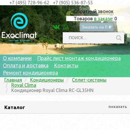
+7 (495) 728-96-62
+7 (905) 536-87-55
Обратный звонок
Товаров
в заказе
:
0
Заказать на
0
c
О компании
Прайс лист монтаж кондиционера
Оплата и доставка
Контакты
Ремонт кондиционера
Главная
Кондиционеры
Сплит-системы
Royal Clima
Кондиционер Royal Clima RC-GL35HN
Каталог
показать