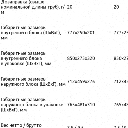
Дозаправка (свыше
номинальной длины труб), г/
20
20
м
Габаритные размеры
внутреннего блока (ШxВxГ),
777x250x201
777x2
мм
Габаритные размеры
внутреннего блока
850x275x320
850x2
в упаковке (ШхВхГ), мм
Габаритные размеры
712x459x276
712x4
наружного блока (ШxВxГ), мм
Габаритные размеры
наружного блока в упаковке
765x481x310
765x4
(ШxВxГ), мм
Вес нетто / брутто
7,5 / 9,5
7,5 / 9