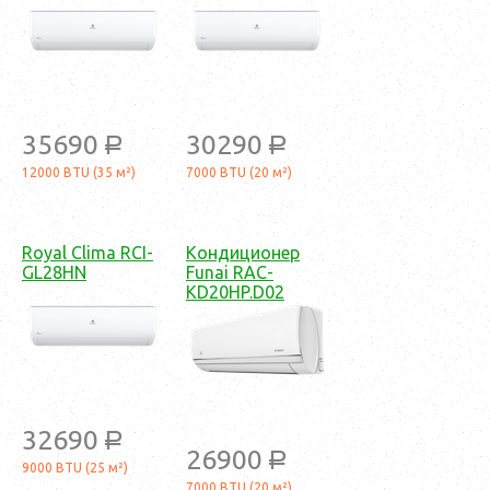
35690
30290
a
a
12000 BTU (35 м²)
7000 BTU (20 м²)
Royal Clima RCI-
Кондиционер
GL28HN
Funai RAC-
KD20HP.D02
32690
a
26900
a
9000 BTU (25 м²)
7000 BTU (20 м²)