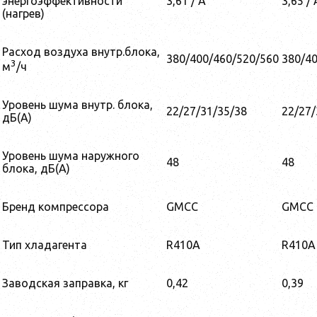
энергоэффективности
3,61 / A
3,65 / 
(нагрев)
Расход воздуха внутр.блока,
380/400/460/520/560
380/4
3
м
/ч
Уровень шума внутр. блока,
22/27/31/35/38
22/27/
дБ(А)
Уровень шума наружного
48
48
блока, дБ(A)
Бренд компрессора
GMCC
GMCC
Тип хладагента
R410A
R410A
Заводская заправка, кг
0,42
0,39