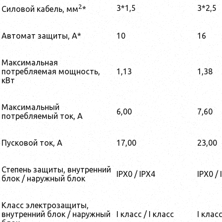
2
3*1,5
3*2,5
Силовой кабель, мм
*
Автомат защиты, А*
10
16
Максимальная
потребляемая мощность,
1,13
1,38
кВт
Максимальный
6,00
7,60
потребляемый ток, А
Пусковой ток, А
17,00
23,00
Степень защиты, внутренний
IPX0 / IPX4
IPX0 / 
блок / наружный блок
Класс электрозащиты,
внутренний блок / наружный
I класс / I класс
I класс