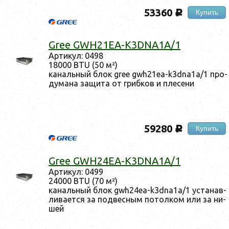
53360
Купить
c
Gree GWH21EA-K3DNA1A/1
Ар­ти­кул: 0498
18000 BTU (50 м²)
ка­наль­ный блок gree gwh21ea-k3dna1a/1 про­
дума­на за­щита от гриб­ков и пле­сени
59280
Купить
c
Gree GWH24EA-K3DNA1A/1
Ар­ти­кул: 0499
24000 BTU (70 м²)
ка­наль­ный блок gwh24ea-k3dna1a/1 ус­та­нав­
ли­ва­ет­ся за под­весным по­тол­ком или за ни­
шей