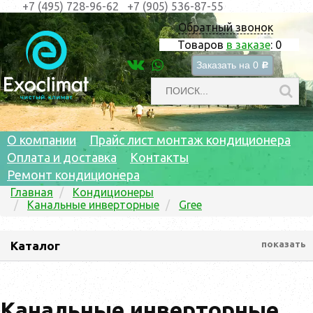
+7 (495) 728-96-62
+7 (905) 536-87-55
Обратный звонок
Товаров
в заказе
:
0
Заказать на
0
c
О компании
Прайс лист монтаж кондиционера
Оплата и доставка
Контакты
Ремонт кондиционера
Главная
Кондиционеры
Канальные инверторные
Gree
Каталог
показать
Канальные инверторные