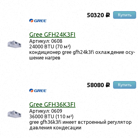
50320
Купить
c
Gree GFH24K3FI
Ар­ти­кул: 0608
24000 BTU (70 м²)
кон­ди­ци­онер gree gfh24k3fi ох­лажде­ние осу­
шение наг­рев
58080
Купить
c
Gree GFH36K3FI
Ар­ти­кул: 0609
36000 BTU (110 м²)
gree gfh36k3fi име­ет встро­ен­ный ре­гуля­тор
дав­ле­ния кон­де­сации