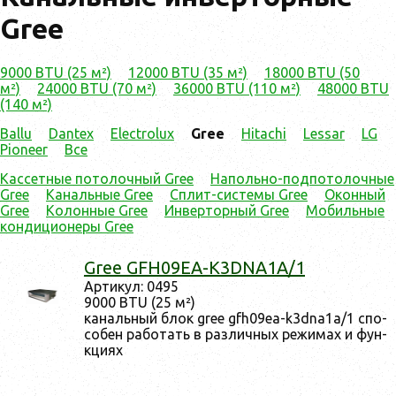
Gree
9000 BTU (25 м²)
12000 BTU (35 м²)
18000 BTU (50
м²)
24000 BTU (70 м²)
36000 BTU (110 м²)
48000 BTU
(140 м²)
Ballu
Dantex
Electrolux
Gree
Hitachi
Lessar
LG
Pioneer
Все
Кассетные потолочный Gree
Напольно-подпотолочные
Gree
Канальные Gree
Сплит-системы Gree
Оконный
Gree
Колонные Gree
Инверторный Gree
Мобильные
кондиционеры Gree
Gree GFH09EA-K3DNA1A/1
Ар­ти­кул: 0495
9000 BTU (25 м²)
ка­наль­ный блок gree gfh09ea-k3dna1a/1 спо­
собен ра­ботать в раз­личных ре­жимах и фун­
кци­ях