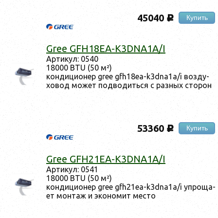
45040
Купить
c
Gree GFH18EA-K3DNA1A/I
Ар­ти­кул: 0540
18000 BTU (50 м²)
кон­ди­ци­онер gree gfh18ea-k3dna1a/i воз­ду­
ховод мо­жет под­во­дить­ся с раз­ных сто­рон
53360
Купить
c
Gree GFH21EA-K3DNA1A/I
Ар­ти­кул: 0541
18000 BTU (50 м²)
кон­ди­ци­онер gree gfh21ea-k3dna1a/i уп­ро­ща­
ет мон­таж и эко­номит мес­то