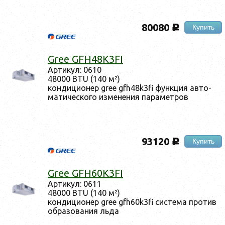
80080
Купить
c
Gree GFH48K3FI
Ар­ти­кул: 0610
48000 BTU (140 м²)
кон­ди­ци­онер gree gfh48k3fi фун­кция ав­то­
мати­чес­ко­го из­ме­нения па­рамет­ров
93120
Купить
c
Gree GFH60K3FI
Ар­ти­кул: 0611
48000 BTU (140 м²)
кон­ди­ци­онер gree gfh60k3fi сис­те­ма про­тив
об­ра­зова­ния ль­да