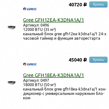
40720
Купить
c
Gree GFH12EA-K3DNA1A/1
Ар­ти­кул: 0496
12000 BTU (35 м²)
ка­наль­ный блок gree gfh12ea-k3dna1a/1 24-х
ча­совой тай­мер и фун­кция ав­то­рес­тарта
45040
Купить
c
Gree GFH18EA-K3DNA1A/1
Ар­ти­кул: 0497
18000 BTU (50 м²)
ка­наль­ный блок gree gfh18ea-k3dna1a/1 кон­
ди­ци­онер с уни­вер­саль­ным на­руж­ным бло­
ком