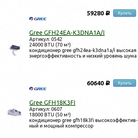
59280
Купить
c
Gree GFH24EA-K3DNA1A/I
Ар­ти­кул: 0542
24000 BTU (70 м²)
кон­ди­ци­онер gree gfh24ea-k3dna1a/i вы­сокая
энер­го­эф­фектив­ность и низ­кий уро­вень шу­ма
60640
Купить
c
Gree GFH18K3FI
Ар­ти­кул: 0607
18000 BTU (50 м²)
кон­ди­ци­онер gree gfh18k3fi вы­соко­эф­фектив­
ный и мощ­ный ком­прес­сор