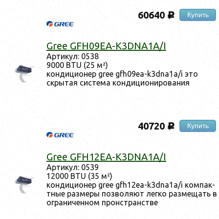
60640
Купить
c
Gree GFH09EA-K3DNA1A/I
Ар­ти­кул: 0538
9000 BTU (25 м²)
кон­ди­ци­онер gree gfh09ea-k3dna1a/i это
скры­тая сис­те­ма кон­ди­ци­они­рова­ния
40720
Купить
c
Gree GFH12EA-K3DNA1A/I
Ар­ти­кул: 0539
12000 BTU (35 м²)
кон­ди­ци­онер gree gfh12ea-k3dna1a/i ком­пак­
тные раз­ме­ры поз­во­ля­ют лег­ко раз­ме­щать в
ог­ра­ничен­ном пронс­транстве