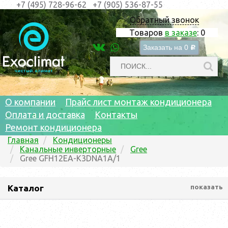
+7 (495) 728-96-62
+7 (905) 536-87-55
Обратный звонок
Товаров
в заказе
:
0
Заказать на
0
c
О компании
Прайс лист монтаж кондиционера
Оплата и доставка
Контакты
Ремонт кондиционера
Главная
Кондиционеры
Канальные инверторные
Gree
Gree GFH12EA-K3DNA1A/1
Каталог
показать