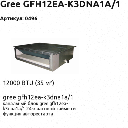
Gree GFH12EA-K3DNA1A/1
Артикул: 0496
12000 BTU (35 м²)
gree gfh12ea-k3dna1a/1
канальный блок gree gfh12ea-
k3dna1a/1 24-х часовой таймер и
функция авторестарта