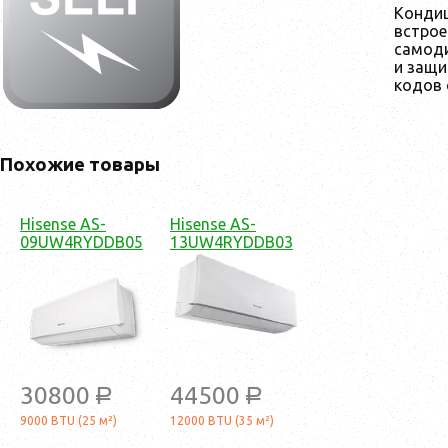
Конди
встрое
самод
и защи
кодов
Похожие товары
Hisense AS-
Hisense AS-
09UW4RYDDB05
13UW4RYDDB03
30800
44500
a
a
9000 BTU (25 м²)
12000 BTU (35 м²)