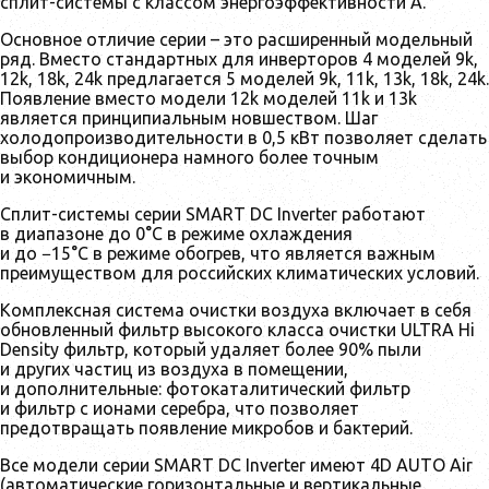
сплит-системы с классом энергоэффективности А.
Основное отличие серии – это расширенный модельный
ряд. Вместо стандартных для инверторов 4 моделей 9k,
12k, 18k, 24k предлагается 5 моделей 9k, 11k, 13k, 18k, 24k.
Появление вместо модели 12k моделей 11k и 13k
является принципиальным новшеством. Шаг
холодопроизводительности в 0,5 кВт позволяет сделать
выбор кондиционера намного более точным
и экономичным.
Сплит-системы серии SMART DC Inverter работают
в диапазоне до 0°С в режиме охлаждения
и до −15°С в режиме обогрев, что является важным
преимуществом для российских климатических условий.
Комплексная система очистки воздуха включает в себя
обновленный фильтр высокого класса очистки ULTRA Hi
Density фильтр, который удаляет более 90% пыли
и других частиц из воздуха в помещении,
и дополнительные: фотокаталитический фильтр
и фильтр с ионами серебра, что позволяет
предотвращать появление микробов и бактерий.
Все модели серии SMART DC Inverter имеют 4D AUTO Air
(автоматические горизонтальные и вертикальные