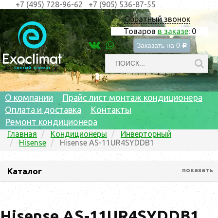
+7 (495) 728-96-62
+7 (905) 536-87-55
Обратный звонок
Товаров
в заказе
:
0
Заказать на
0
c
О компании
Прайс лист монтаж кондиционера
Оплата и доставка
Контакты
Ремонт кондиционера
Главная
Кондиционеры
Инверторный
Hisense
Hisense AS-11UR4SYDDB1
Каталог
показать
Hisense AS-11UR4SYDDB1