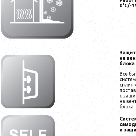
Работ
0°С/-1
Защит
на ве
блока
Все бы
систем
сплит-
поста
с защи
на вен
блока
Систе
самод
и защ