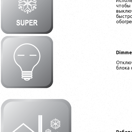
Исполь
чтобы 
выклю
быстро
обогре
Dimme
Отклю
блока 