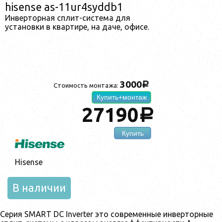
hisense as-11ur4syddb1
Инверторная сплит-система для
установки в квартире, на даче, офисе.
3000
a
Стоимость монтажа:
Купить+монтаж
27190
a
Купить
Hisense
В наличии
Серия SMART DC Inverter это современные инверторные