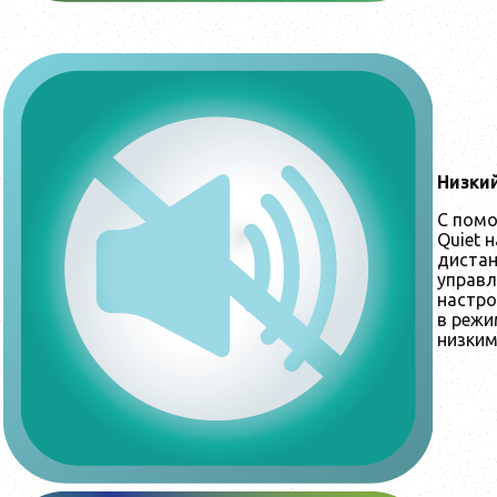
Низки
С пом
Quiet 
диста
управл
настро
в режи
низким