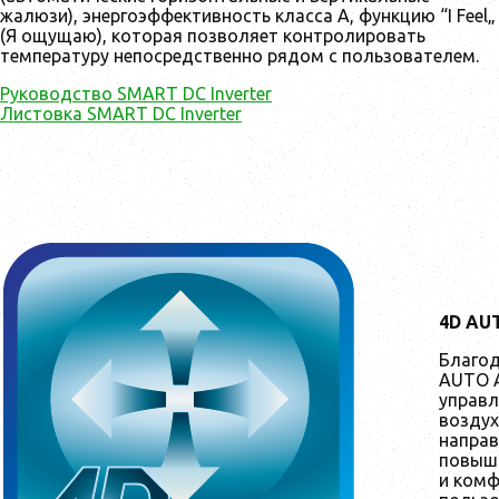
жалюзи), энергоэффективность класса А, функцию “I Feel„
(Я ощущаю), которая позволяет контролировать
температуру непосредственно рядом с пользователем.
Руководство SMART DC Inverter
Листовка SMART DC Inverter
4D AUT
Благод
AUTO 
управл
воздух
направ
повыш
и комф