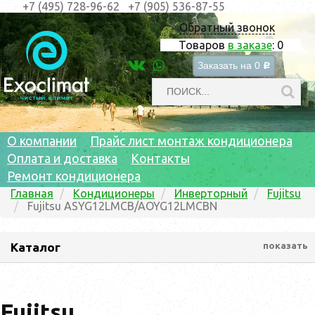
+7 (495) 728-96-62
+7 (905) 536-87-55
Обратный звонок
Товаров
в заказе
:
0
Заказать на
0
c
О компании
Прайс лист монтаж кондиционера
Оплата и доставка
Контакты
Ремонт кондиционера
Главная
Кондиционеры
Инверторный
Fujitsu
Fujitsu ASYG12LMCB/AOYG12LMCBN
Каталог
показать
Fujitsu