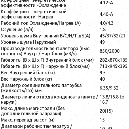
Коэффициент энергетической
4.12-A
эффективности -Охлаждение
Коэффициент энергетической
4.40-A
эффективности -Нагрев
Рабочий ток Охлаждение/Нагрев (A)
4.0/4.3
Осушение (л/ч)
1.8
Уровень шума Внутренний В/С/Н/Т дБ(А)
43/37/32/21
Уровень шума Наружный
49
Производительность вентилятора (выс.
850/2000
скорость) Внутр. / Нар. блок (м3/ч)
Габариты (В x Ш x Г) Внутренний блок (мм)
282x870x185
Габариты (В x Ш x Г) Наружный блок(мм)
713x945x395
Вес Внутренний блок (кг)
9.5
Вес Наружный блок (кг)
40
Диаметр соединительного патрубка
6.35/9.52
(жидкость/газ) мм
Диаметр линии отвода конденсата (внутр./
13.8/15.8 to
наруж.)
16.7
Макс. длина магистрали (без
20(15)
дополнительной заправки)
Макс. перепад высот (м)
15
Диапазон рабочих температур /
10~43