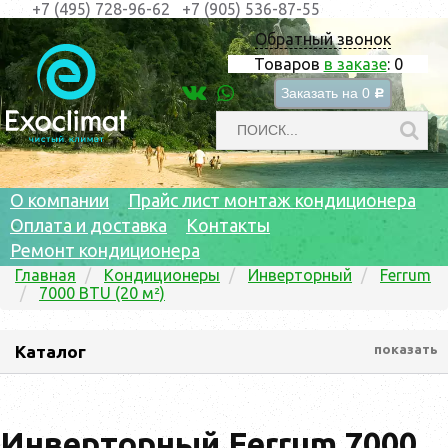
+7 (495) 728-96-62
+7 (905) 536-87-55
Обратный звонок
Товаров
в заказе
:
0
Заказать на
0
c
О компании
Прайс лист монтаж кондиционера
Оплата и доставка
Контакты
Ремонт кондиционера
Главная
Кондиционеры
Инверторный
Ferrum
7000 BTU (20 м²)
Каталог
показать
Инверторный Ferrum 7000