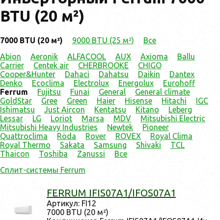
BTU (20 м²)
7000 BTU (20 м²)
9000 BTU (25 м²)
Все
Abion
Aeronik
ALFACOOL
AUX
Axioma
Ballu
Carrier
Centek air
CHERBROOKE
CHIGO
Cooper&Hunter
Dahaci
Dahatsu
Daikin
Dantex
Denko
Ecoclima
Electrolux
Energolux
Eurohoff
Ferrum
Fujitsu
Funai
General
General climate
GoldStar
Gree
Green
Haier
Hisense
Hitachi
IGC
Ishimatsu
Just Aircon
Kentatsu
Kitano
Leberg
Lessar
LG
Loriot
Marsa
MDV
Mitsubishi Electric
Mitsubishi Heavy Industries
Newtek
Pioneer
Quattroclima
Röda
Rover
ROVEX
Royal Clima
Royal Thermo
Sakata
Samsung
Shivaki
TCL
Thaicon
Toshiba
Zanussi
Все
Сплит-системы Ferrum
FERRUM IFIS07A1/IFOS07A1
Ар­ти­кул: FI12
7000 BTU (20 м²)