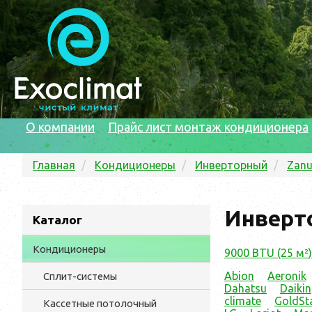
О компании
Прайс лист монтаж кондиционера
Главная
Кондиционеры
Инверторный
Zanu
Инверто
Каталог
Кондиционеры
9000 BTU (25 м²)
Abion
Aeronik
Сплит-системы
Dahatsu
Daikin
climate
GoldSt
Кассетные потолочный