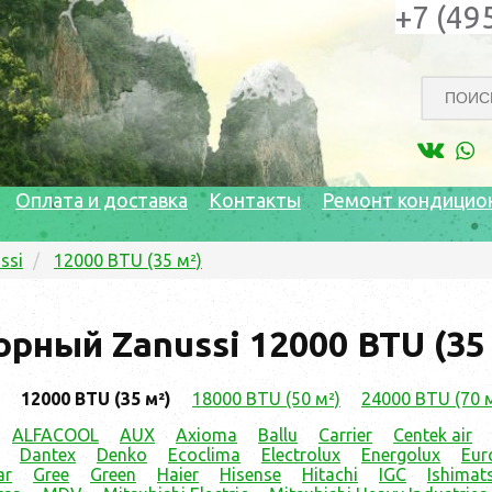
+7 (49
Оплата и доставка
Контакты
Ремонт кондицио
ssi
12000 BTU (35 м²)
рный Zanussi 12000 BTU (35 
12000 BTU (35 м²)
18000 BTU (50 м²)
24000 BTU (70 
ALFACOOL
AUX
Axioma
Ballu
Carrier
Centek air
Dantex
Denko
Ecoclima
Electrolux
Energolux
Eur
ar
Gree
Green
Haier
Hisense
Hitachi
IGC
Ishimat