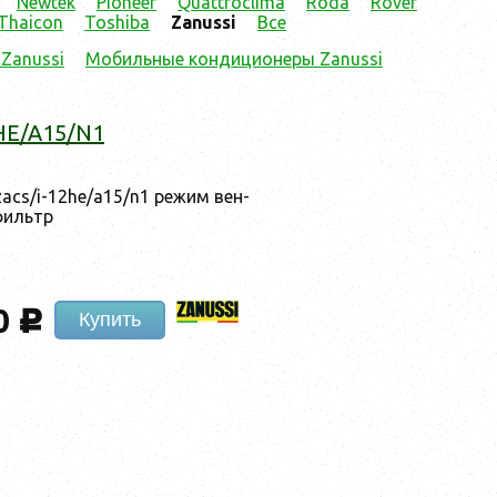
Newtek
Pioneer
Quattroclima
Röda
Rover
Thaicon
Toshiba
Zanussi
Все
Zanussi
Мобильные кондиционеры Zanussi
2HE/A15/N1
 zacs/i-12he/a15/n1 ре­жим вен­
иль­тр
0
c
Купить