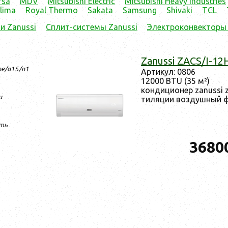
rsa
MDV
Mitsubishi Electric
Mitsubishi Heavy Industries
lima
Royal Thermo
Sakata
Samsung
Shivaki
TCL
и Zanussi
Сплит-системы Zanussi
Электроконвекторы 
Zanussi ZACS/I-1
2he/a15/n1
Ар­ти­кул: 0806
12000 BTU (35 м²)
кон­ди­ци­онер zanussi
и
ти­ляции воз­душный ф
ть
3680