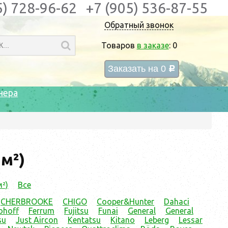
5) 728-96-62
+7 (905) 536-87-55
Обратный звонок
Товаров
в заказе
:
0
Заказать на
0
c
нера
м²)
м²)
Все
CHERBROOKE
CHIGO
Cooper&Hunter
Dahaci
ohoff
Ferrum
Fujitsu
Funai
General
General
su
Just Aircon
Kentatsu
Kitano
Leberg
Lessar