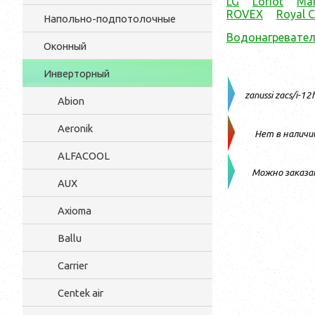
LG
Loriot
Ma
ROVEX
Royal C
Напольно-подпотолочные
Водонагревател
Оконный
Инверторный
zanussi zacs/i-1
Abion
Aeronik
Нет в наличи
ALFACOOL
Можно заказа
AUX
Axioma
Ballu
Carrier
Centek air