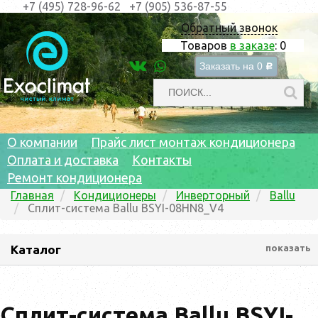
+7 (495) 728-96-62
+7 (905) 536-87-55
Обратный звонок
Товаров
в заказе
:
0
Заказать на
0
c
О компании
Прайс лист монтаж кондиционера
Оплата и доставка
Контакты
Ремонт кондиционера
Главная
Кондиционеры
Инверторный
Ballu
Сплит-система Ballu BSYI-08HN8_V4
Каталог
показать
Сплит-система Ballu BSYI-