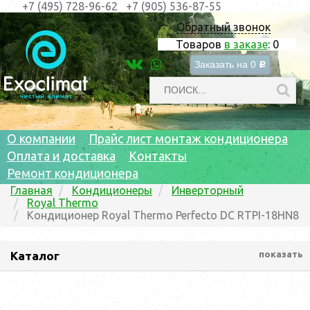
+7 (495) 728-96-62
+7 (905) 536-87-55
Обратный звонок
Товаров
в заказе
:
0
Заказать на
0
c
О компании
Прайс лист монтаж кондиционера
Оплата и доставка
Контакты
Ремонт кондиционера
Главная
Кондиционеры
Инверторный
Royal Thermo
Кондиционер Royal Thermo Perfecto DC RTPI-18HN8
Каталог
показать