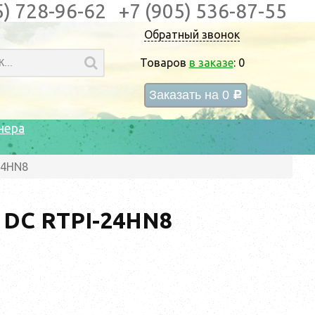
5) 728-96-62
+7 (905) 536-87-55
Обратный звонок
Товаров
в заказе
:
0
Заказать на
0
c
нера
24HN8
o DC RTPI-24HN8