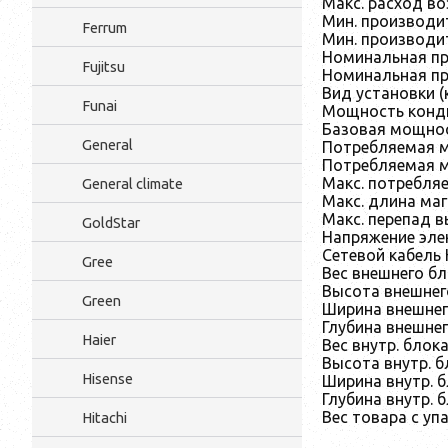
Макс. расход во
Мин. производит
Ferrum
Мин. производи
Номинальная пр
Fujitsu
Номинальная пр
Вид установки (
Funai
Мощность конди
Базовая мощнос
General
Потребляемая м
Потребляемая м
Макс. потребля
General climate
Макс. длина маг
Макс. перепад 
GoldStar
Напряжение элек
Сетевой кабель 
Gree
Вес внешнего бло
Высота внешнего
Green
Ширина внешнег
Глубина внешнег
Haier
Вес внутр. блока
Высота внутр. б
Hisense
Ширина внутр. б
Глубина внутр. б
Вес товара с упа
Hitachi