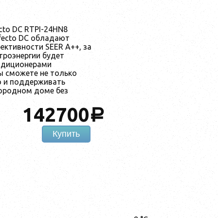
cto DC RTPI-24HN8
fecto DC обладают
ктивности SEER A++, за
троэнергии будет
ндиционерами
вы сможете не только
о и поддерживать
ородном доме без
142700
a
Купить