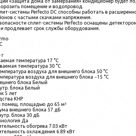
ции «Защита дома от замерзания» кондиционер будет под
морозить помещение и водопровод.
лит-системы Perfecto DC способны работать в расширенн
йонов с частыми скачками напряжения.
зопасности сплит-системы Perfecto оснащены детекторо
 и продлевает срок службы оборудования.
ermo
DC
 г
аемая температура 17 °С
ваемая температура 30 °С
емпература воздуха для внешнего блока 50 °С
мпература воздуха для внешнего блока −15 °С
нешнего блока Белый
утр. блока Белый
к 5 лет
дства КНР
 помещ. площадью до 65 м²
ума внешнего блока 57 дБ
утр. блока 30 дБ
хнология Да
тельность обогрева 7.03 кВт
ительность охлаждения 6.89 кВт