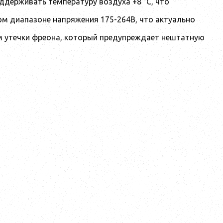
держивать температуру воздуха +8 °С, что
ом диапазоне напряжения 175-264В, что актуально
м утечки фреона, который предупреждает нештатную