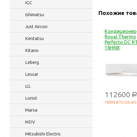
IGC
Похожие тов
Ishimatsu
Just Aircon
Кондиционер
Royal Thermo
Kentatsu
Perfecto DC R
18HN8
Kitano
Leberg
Lessar
LG
112600
Loriot
18000 BTU (50 м²)
Marsa
MDV
Mitsubishi Electric