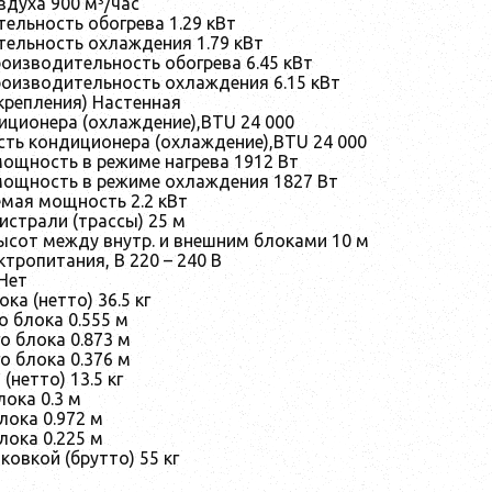
здуха 900 м³/час
ельность обогрева 1.29 кВт
тельность охлаждения 1.79 кВт
оизводительность обогрева 6.45 кВт
оизводительность охлаждения 6.15 кВт
крепления) Настенная
ционера (охлаждение),BTU 24 000
ть кондиционера (охлаждение),BTU 24 000
ощность в режиме нагрева 1912 Вт
ощность в режиме охлаждения 1827 Вт
емая мощность 2.2 кВт
истрали (трассы) 25 м
высот между внутр. и внешним блоками 10 м
тропитания, В 220 – 240 В
Нет
ка (нетто) 36.5 кг
 блока 0.555 м
о блока 0.873 м
о блока 0.376 м
 (нетто) 13.5 кг
лока 0.3 м
лока 0.972 м
лока 0.225 м
ковкой (брутто) 55 кг