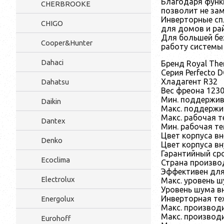
Благодаря функ
CHERBROOKE
позволит не за
Инверторные сп
CHIGO
для домов и ра
Для большей бе
Cooper&Hunter
работу системы
Dahaci
Бренд Royal Th
Серия Perfecto 
Хладагент R32
Dahatsu
Вес фреона 1230
Мин. поддержив
Daikin
Макс. поддержи
Макс. рабочая т
Dantex
Мин. рабочая те
Цвет корпуса в
Denko
Цвет корпуса вн
Гарантийный сро
Ecoclima
Страна произво
Эффективен для
Electrolux
Макс. уровень ш
Уровень шума вн
Инверторная те
Energolux
Макс. производи
Макс. производ
Eurohoff