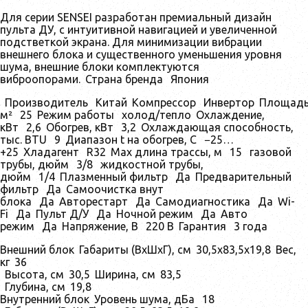
Для серии SENSEI разработан премиальный дизайн
пульта ДУ, с интуитивной навигацией и увеличенной
подстветкой экрана. Для минимизации вибрации
внешнего блока и существенного уменьшения уровня
шума, внешние блоки комплектуются
виброопорами.
Страна бренда
Япония
Производитель
Китай
Компрессор
Инвертор
Площадь
м²
25
Режим работы
холод/тепло
Охлаждение,
кВт
2,6
Обогрев, кВт
3,2
Охлаждающая способность,
тыс. BTU
9
Диапазон t на обогрев, С
−25…
+25
Хладагент
R32
Max длина трассы, м
15
газовой
трубы, дюйм
3/8
жидкостной трубы,
дюйм
1/4
Плазменный фильтр
Да
Предварительный
фильтр
Да
Самоочистка внут
блока
Да
Авторестарт
Да
Самодиагностика
Да
Wi-
Fi
Да
Пульт Д/У
Да
Ночной режим
Да
Авто
режим
Да
Напряжение, В
220 В
Гарантия
3 года
Внешний блок
Габариты (ВхШхГ), см
30,5х83,5х19,8
Вес,
кг
36
Высота, см
30,5
Ширина, см
83,5
Глубина, см
19,8
Внутренний блок
Уровень шума, дБа
18