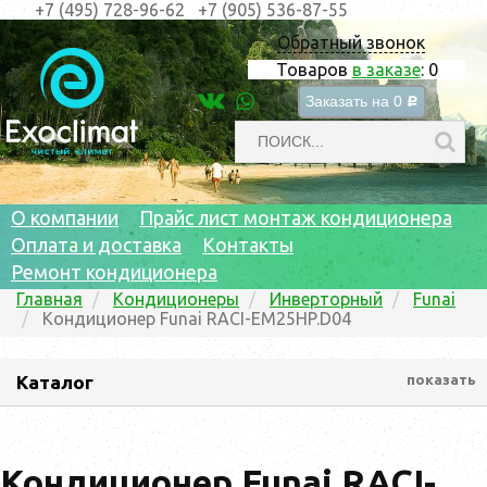
+7 (495) 728-96-62
+7 (905) 536-87-55
Обратный звонок
Товаров
в заказе
:
0
Заказать на
0
c
О компании
Прайс лист монтаж кондиционера
Оплата и доставка
Контакты
Ремонт кондиционера
Главная
Кондиционеры
Инверторный
Funai
Кондиционер Funai RACI-EM25HP.D04
Каталог
показать
Кондиционер Funai RACI-