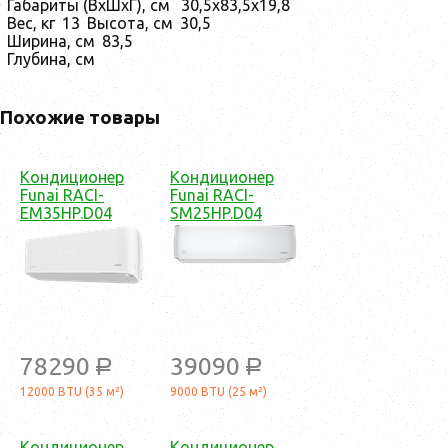
Габариты (ВхШхГ), см
30,5х83,5х19,8
Вес, кг
13
Высота, см
30,5
Ширина, см
83,5
Глубина, см
Похожие товары
Кондиционер
Кондиционер
Funai RACI-
Funai RACI-
EM35HP.D04
SM25HP.D04
78290
39090
a
a
12000 BTU (35 м²)
9000 BTU (25 м²)
Кондиционер
Кондиционер