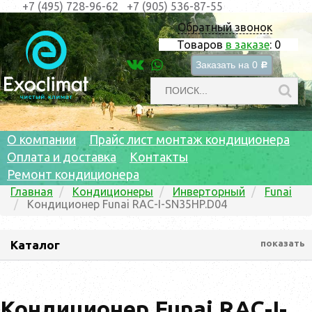
+7 (495) 728-96-62
+7 (905) 536-87-55
Обратный звонок
Товаров
в заказе
:
0
Заказать на
0
c
О компании
Прайс лист монтаж кондиционера
Оплата и доставка
Контакты
Ремонт кондиционера
Главная
Кондиционеры
Инверторный
Funai
Кондиционер Funai RAC-I-SN35HP.D04
Каталог
показать
Кондиционер Funai RAC-I-