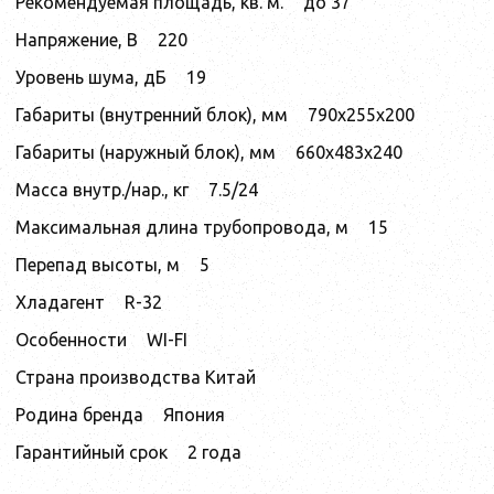
Рекомендуемая площадь, кв. м.
до 37
Напряжение, В
220
Уровень шума, дБ
19
Габариты (внутренний блок), мм
790x255x200
Габариты (наружный блок), мм
660x483x240
Масса внутр./нар., кг
7.5/24
Максимальная длина трубопровода, м
15
Перепад высоты, м
5
Хладагент
R-32
Особенности
WI-FI
Страна производства Китай
Родина бренда
Япония
Гарантийный срок
2 года