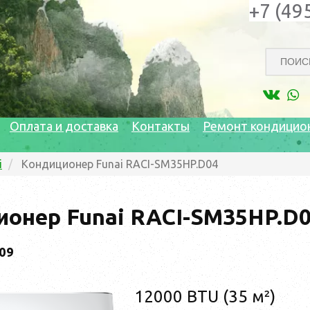
+7 (49
Оплата и доставка
Контакты
Ремонт кондицио
i
Кондиционер Funai RACI-SM35HP.D04
онер Funai RACI-SM35HP.D
09
12000 BTU (35 м²)