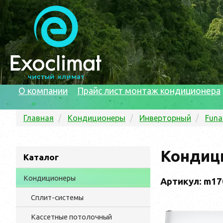
О компании
Прайс лист монтаж кондиционера
Главная
Кондиционеры
Инверторный
Funa
Кондици
Каталог
Кондиционеры
Артикул: m17
Сплит-системы
Кассетные потолочный