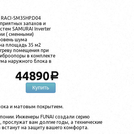
 RACI-SM35HP.D04
еприятных запахов и
стем SAMURAI Inverter
и ( сменными)
ровень шума
 на площадь 35 м2
греву помещения при
Виброопоры в комплекте
ума наружного блока в
44890
a
Купить
лока и матовым покрытием.
понии. Инженеры FUNAI создали серию
, прослужат вам долгие годы, а технические
 встанут на защиту вашего комфорта.