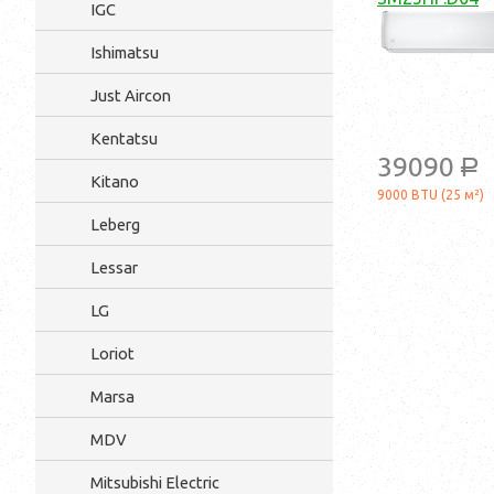
IGC
Ishimatsu
Just Aircon
Kentatsu
39090
a
Kitano
9000 BTU (25 м²)
Leberg
Lessar
LG
Loriot
Marsa
MDV
Mitsubishi Electric