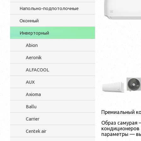
Напольно-подпотолочные
Оконный
Инверторный
Abion
Aeronik
ALFACOOL
AUX
Axioma
Ballu
Премиальный ко
Carrier
Образ самурая 
кондиционеров S
Centek air
параметры — вы