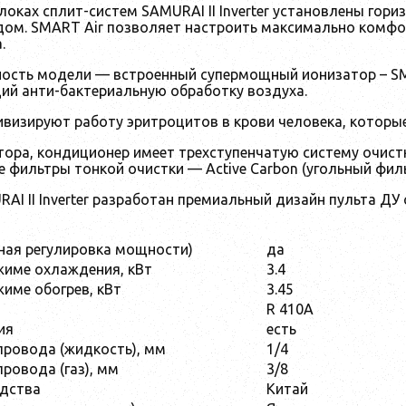
локах сплит-систем SAMURAI II Inverter установлены гор
дом. SMART Air позволяет настроить максимально комфо
.
ность модели — встроенный супермощный ионизатор – SM
ий анти-бактериальную обработку воздуха.
визируют работу эритроцитов в крови человека, которые
ора, кондиционер имеет трехступенчатую систему очистк
фильтры тонкой очистки — Active Carbon (угольный фильтр)
AI II Inverter разработан премиальный дизайн пульта ДУ
ная регулировка мощности)
да
жиме охлаждения, кВт
3.4
име обогрев, кВт
3.45
R 410A
ия
есть
ровода (жидкость), мм
1/4
ровода (газ), мм
3/8
одства
Китай