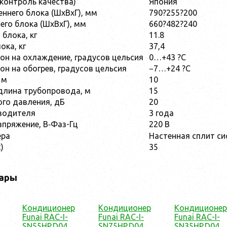
(контроль качества)
Япония
еннего блока (ШхВхГ), мм
790?255?200
его блока (ШхВхГ), мм
660?482?240
 блока, кг
11.8
ока, кг
37,4
он на охлаждение, градусов цельсия
0…+43 ?С
он на обогрев, градусов цельсия
−7…+24 ?С
 м
10
длина трубопровода, м
15
ого давления, дБ
20
водителя
3 года
пряжение, В‑Фаз-Гц
220 B
ера
Настенная сплит с
)
35
ары
Кондиционер
Кондиционер
Кондиционер
Funai RAC-I-
Funai RAC-I-
Funai RAC-I-
SN55HP.D04
SN75HP.D04
SN35HP.D04