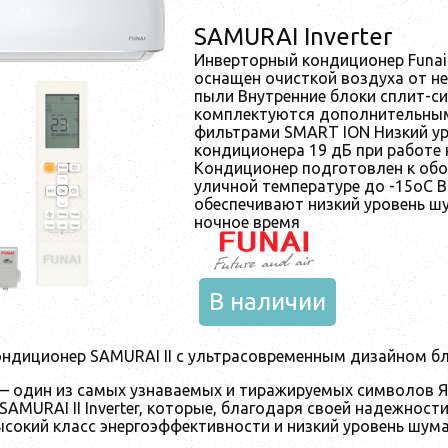
SAMURAI Inverter
Инверторный кондиционер Funai
оснащен очисткой воздуха от н
пыли Внутренние блоки сплит-си
комплектуются дополнительным
фильтрами SMART ION Низкий у
кондиционера 19 дБ при работе
Кондиционер подготовлен к обо
уличной температуре до -15oC 
обеспечивают низкий уровень ш
ночное время
В наличии
ндиционер SAMURAI II с ультрасовременным дизайном б
— один из самых узнаваемых и тиражируемых символов Я
AMURAI II Inverter, которые, благодаря своей надежности
сокий класс энергоэффективности и низкий уровень шума