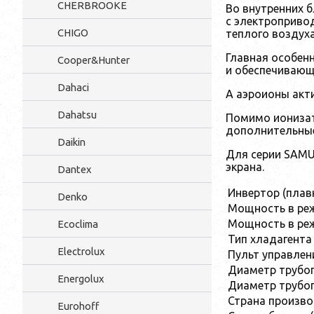
CHERBROOKE
Во внутренних б
с электроприво
CHIGO
теплого воздуха
Главная особен
Cooper&Hunter
и обеспечивающ
Dahaci
А аэроионы акти
Dahatsu
Помимо ионизат
дополнительные 
Daikin
Для серии SAMUR
экрана.
Dantex
Инвертор (плав
Denko
Мощность в ре
Мощность в реж
Ecoclima
Тип хладагента
Electrolux
Пульт управлен
Диаметр трубоп
Energolux
Диаметр трубоп
Страна произв
Eurohoff