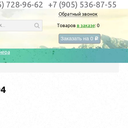
5) 728-96-62
+7 (905) 536-87-55
Обратный звонок
Товаров
в заказе
:
0
Заказать на
0
c
нера
04