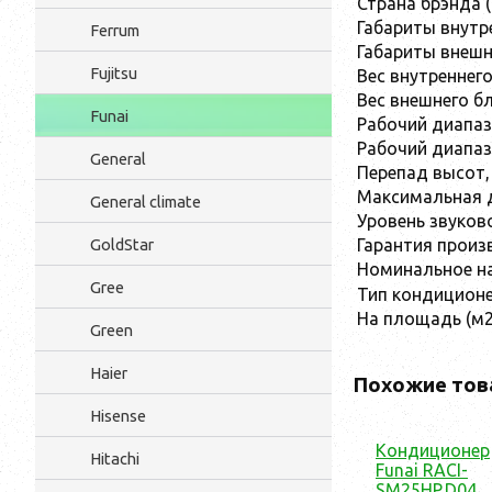
Страна брэнда 
Габариты внутр
Ferrum
Габариты внешн
Fujitsu
Вес внутреннего
Вес внешнего бл
Funai
Рабочий диапаз
Рабочий диапаз
General
Перепад высот,
Максимальная 
General climate
Уровень звуков
Гарантия произ
GoldStar
Номинальное на
Gree
Тип кондицион
На площадь (м2
Green
Haier
Похожие тов
Hisense
Кондиционер
Hitachi
Funai RACI-
SM25HP.D04