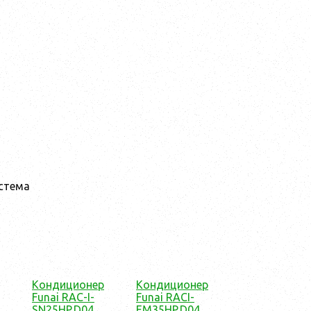
истема
Кондиционер
Кондиционер
Funai RAC-I-
Funai RACI-
SN25HP.D04
EM35HP.D04