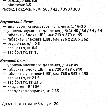
— охлаждения:
3.6
— обогрева:
3.5
Расход воздуха, м3/ч:
500 / 420 / 390 / 300
Внутренний блок:
— диапазон температуры на пульте, С:
16~30
— уровень звукового давления, дБ(А):
40 / 36 / 34 / 24
— габариты блока ШВГ, мм:
713 х 270 х 195
— габариты упаковки ШВГ, мм:
776 х 258 х 362
— осушение, л/ч:
0.8
— вес нетто, кг:
8.5
— вес брутто, кг:
10
Внешний блок:
— уровень звукового давления, дБ(А):
49
— габариты блока ШВГ, мм:
720 х 428 х 310
— габариты упаковки ШВГ, мм:
768 х 353 х 490
— вес нетто, кг:
21.5
— вес брутто, кг:
23.5
— хладагент:
R410A
— заводская заправка, кг:
0.55
Дозаправка свыше 5 м, г/м :
20