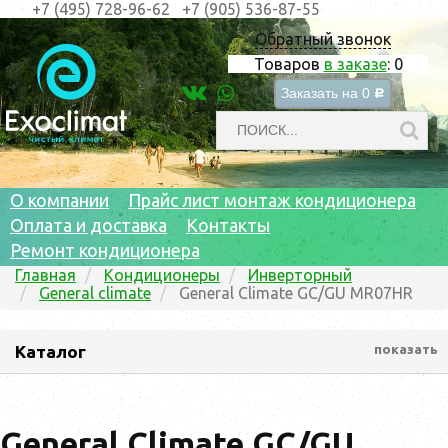
+7 (495) 728-96-62
+7 (905) 536-87-55
Обратный звонок
Товаров
в заказе
:
0
Заказать на
0
c
О компании
Прайс лист монтаж кондиционера
Оплата и доставка
Контакты
Ремонт кондиционера
Главная
Кондиционеры
Инверторный
General climate
General Climate GC/GU MR07HR
Каталог
показать
General Climate GC/GU