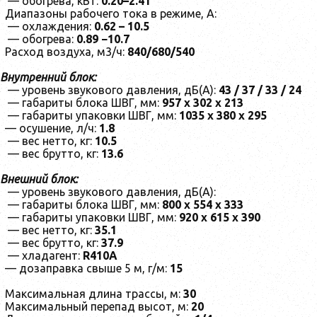
— обогрева, кВт:
0.20–2.41
Диапазоны рабочего тока в режиме, А:
— охлаждения:
0.62 – 10.5
— обогрева:
0
.89 −10.7
Расход воздуха, м3/ч:
840/680/540
Внутренний блок:
— уровень звукового давления, дБ(А):
43 / 37 / 33 / 24
— габариты блока ШВГ, мм:
957 х
302 х
213
— габариты упаковки ШВГ, мм:
1035 х 380 х 295
— осушение, л/ч:
1.8
— вес нетто, кг:
10.5
— вес брутто, кг:
13.6
Внешний блок:
— уровень звукового давления, дБ(А):
— габариты блока ШВГ, мм:
800
х 554
х 333
— габариты упаковки ШВГ, мм:
920
х 615
х 390
— вес нетто, кг:
35
.1
— вес брутто, кг:
37
.9
— хладагент:
R410A
— дозаправка свыше 5 м, г/м:
15
Максимальная длина трассы, м:
30
Максимальный перепад высот, м:
20