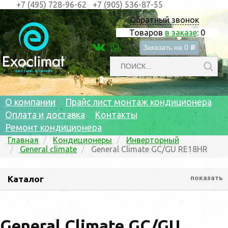
+7 (495) 728-96-62
+7 (905) 536-87-55
Обратный звонок
Товаров
в заказе
:
0
Заказать на
0
c
О компании
Прайс лист монтаж кондиционера
Оплата и доставка
Контакты
Ремонт кондиционера
Главная
Кондиционеры
Инверторный
General climate
General Climate GC/GU RE18HR
Каталог
показать
General Climate GC/GU