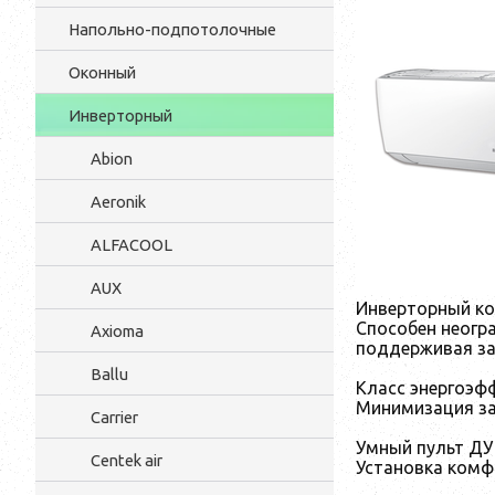
Напольно-подпотолочные
Оконный
Инверторный
Abion
Aeronik
ALFACOOL
AUX
Инверторный к
Способен неогра
Axioma
поддерживая за
Ballu
Класс энергоэф
Минимизация за
Carrier
Умный пульт ДУ
Centek air
Установка комф