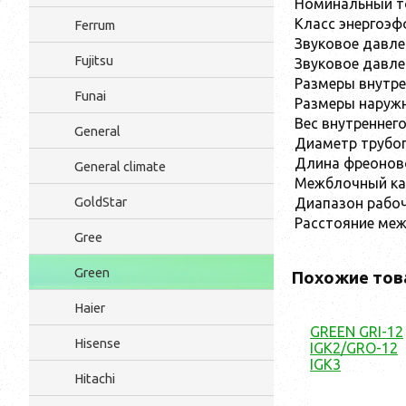
Номинальный то
Класс энергоэф
Ferrum
Звуковое давлен
Fujitsu
Звуковое давлен
Размеры внутре
Funai
Размеры наружн
Вес внутреннего
General
Диаметр трубо
Длина фреоново
General climate
Межблочный ка
GoldStar
Диапазон рабоч
Расстояние меж
Gree
Green
Похожие тов
Haier
GREEN GRI-12
Hisense
IGK2/GRO-12
IGK3
Hitachi