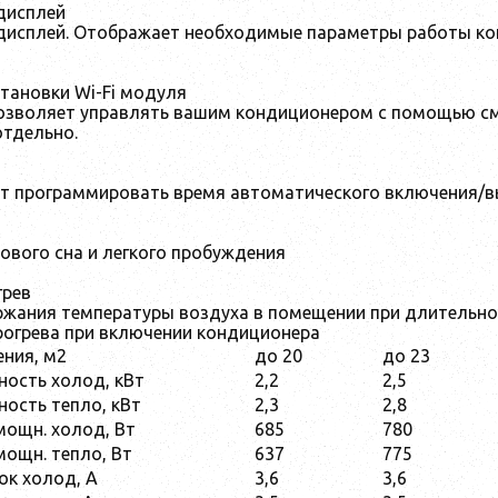
дисплей
исплей. Отображает необходимые параметры работы к
тановки Wi-Fi модуля
позволяет управлять вашим кондиционером с помощью см
отдельно.
т программировать время автоматического включения/в
ового сна и легкого пробуждения
грев
жания температуры воздуха в помещении при длительном
рогрева при включении кондиционера
ния, м2
до 20
до 23
ость холод, кВт
2,2
2,5
ость тепло, кВт
2,3
2,8
ощн. холод, Вт
685
780
ощн. тепло, Вт
637
775
ок холод, А
3,6
3,6