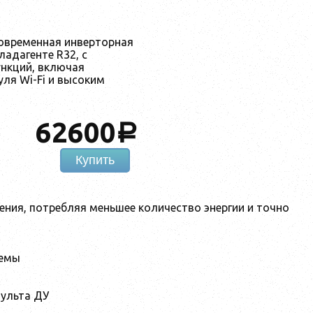
современная инверторная
адагенте R32, с
нкций, включая
ля Wi-Fi и высоким
62600
a
Купить
ения, потребляя меньшее количество энергии и точно
темы
пульта ДУ