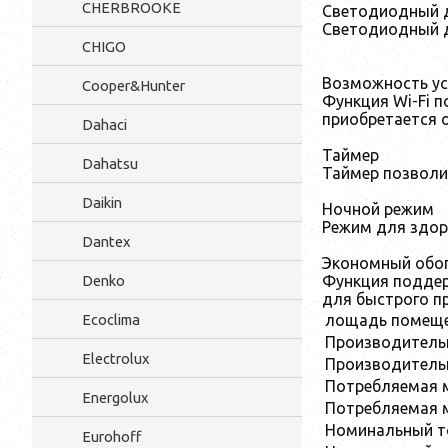
CHERBROOKE
Светодиодный 
Светодиодный д
CHIGO
Возможность ус
Cooper&Hunter
Функция Wi-Fi 
приобретается 
Dahaci
Таймер
Dahatsu
Таймер позволи
Daikin
Ночной режим
Режим для здор
Dantex
Экономный обо
Функция поддер
Denko
для быстрого п
лощадь помеще
Ecoclima
Производительн
Electrolux
Производительн
Потребляемая м
Energolux
Потребляемая м
Номинальный т
Eurohoff