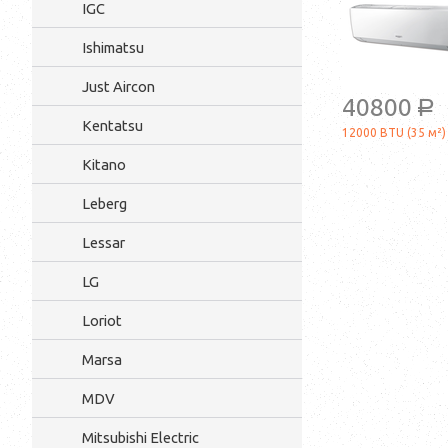
IGC
Ishimatsu
Just Aircon
40800
a
Kentatsu
12000 BTU (35 м²)
Kitano
Leberg
Lessar
LG
Loriot
Marsa
MDV
Mitsubishi Electric