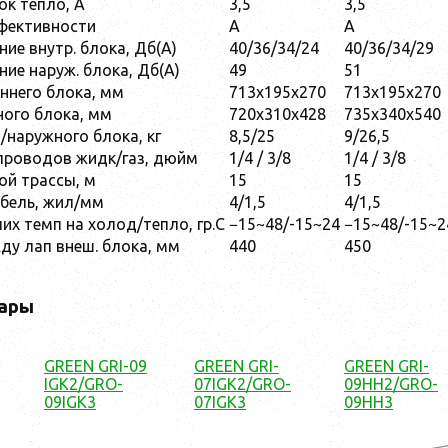
к тепло, А
3,5
3,5
фективности
A
A
ие внутр. блока, Дб(А)
40/36/34/24
40/36/34/29
ие наруж. блока, Дб(А)
49
51
ннего блока, мм
713х195х270
713х195х270
ого блока, мм
720х310х428
735х340х540
/наружного блока, кг
8,5/25
9/26,5
проводов жидк/газ, дюйм
1/4 / 3/8
1/4 / 3/8
й трассы, м
15
15
бель, жил/мм
4/1,5
4/1,5
их темп на холод/тепло, гр.С
−15~48/-15~24
−15~48/-15~2
ду лап внеш. блока, мм
440
450
ары
GREEN GRI-09
GREEN GRI-
GREEN GRI-
IGK2/GRO-
07IGK2/GRO-
09HH2/GRO-
09IGK3
07IGK3
09HH3