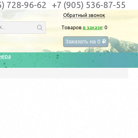
5) 728-96-62
+7 (905) 536-87-55
Обратный звонок
Товаров
в заказе
:
0
Заказать на
0
c
нера