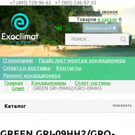
+7 (495) 728-96-62
+7 (905) 536-87-55
Обратный звонок
Товаров
в заказе
:
0
Заказать на
0
c
О компании
Прайс лист монтаж кондиционера
Оплата и доставка
Контакты
Ремонт кондиционера
Главная
Кондиционеры
Сплит-системы
Green
GREEN GRI-09HH2/GRO-09HH3
Каталог
показать
GREEN GRI-09HH2/GRO-