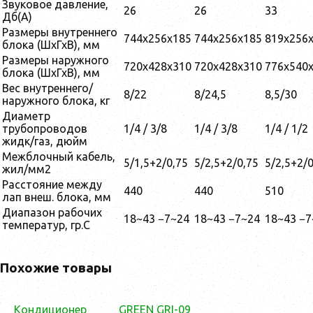
Звуковое давление,
26
26
33
Дб(А)
Размеры внутреннего
744х256х185
744х256х185
819х256
блока (ШхГхВ), мм
Размеры наружного
720х428х310
720х428х310
776х540
блока (ШхГхВ), мм
Вес внутреннего/
8/22
8/24,5
8,5/30
наружного блока, кг
Диаметр
трубопроводов
1/4 / 3/8
1/4 / 3/8
1/4 / 1/2
жидк/газ, дюйм
Межблочный кабель,
5/1,5+2/0,75
5/2,5+2/0,75
5/2,5+2/0
жил/мм2
Расстояние между
440
440
510
лап внеш. блока, мм
Диапазон рабочих
18~43 −7~24
18~43 −7~24
18~43 −7
температур, гр.С
Похожие товары
Кондиционер
GREEN GRI-09