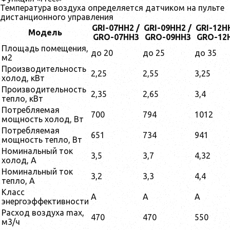
Температура воздуха определяется датчиком на пульте
дистанционного управления
GRI-07HH2 /
GRI-09HH2 /
GRI-12H
Модель
GRO-07HH3
GRO-09HH3
GRO-12
Площадь помещения,
до 20
до 25
до 35
м2
Производительность
2,25
2,55
3,25
холод, кВт
Производительность
2,35
2,65
3,4
тепло, кВт
Потребляемая
700
794
1012
мощность холод, Вт
Потребляемая
651
734
941
мощность тепло, Вт
Номинальный ток
3,5
3,7
4,32
холод, А
Номинальный ток
3,2
3,3
4,4
тепло, А
Класс
A
A
A
энергоэффективности
Расход воздуха max,
470
470
550
м3/ч