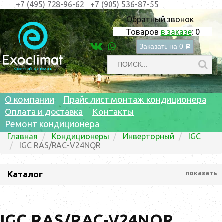
+7 (495) 728-96-62
+7 (905) 536-87-55
Обратный звонок
Товаров
в заказе
:
0
Заказать на
0
c
О компании
Прайс лист монтаж кондиционера
Оплата и доставка
Контакты
Ремонт кондиционера
Главная
Кондиционеры
Инверторный
IGC
IGC RAS/RAC-V24NQR
Каталог
показать
IGC RAS/RAC-V24NQR