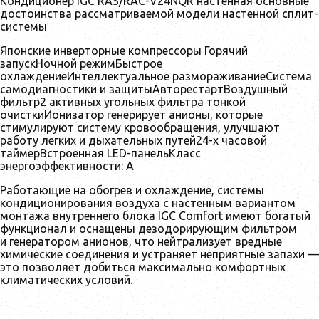
Кондиционер IGC RAS/RAC-V24NQR настенная основные
достоинства рассматриваемой модели настенной сплит-
системы
Японские инверторные компрессоры Горячий
запускНочной режимБыстрое
охлаждениеИнтеллектуальное размораживаниеСистема
самодиагностики и защитыАвторестартВоздушный
фильтр2 активных угольных фильтра тонкой
очисткиИонизатор генерирует анионы, которые
стимулируют систему кровообращения, улучшают
работу легких и дыхательных путей24-х часовой
таймерВстроенная LED-панельКласс
энергоэффективности: А
Работающие на обогрев и охлаждение, системы
кондиционирования воздуха с настенным вариантом
монтажа внутреннего блока IGC Comfort имеют богатый
функционал и оснащены дезодорирующим фильтром
и генератором анионов, что нейтрализует вредные
химические соединения и устраняет неприятные запахи —
это позволяет добиться максимально комфортных
климатических условий.