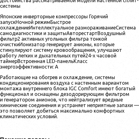
достоинства рассматриваемой модели настенной сплит-
системы
Японские инверторные компрессоры Горячий
запускНочной режимБыстрое
охлаждениеИнтеллектуальное размораживаниеСистема
самодиагностики и защитыАвторестартВоздушный
фильтр2 активных угольных фильтра тонкой
очисткиИонизатор генерирует анионы, которые
стимулируют систему кровообращения, улучшают
работу легких и дыхательных путей24-х часовой
таймерВстроенная LED-панельКласс
энергоэффективности: А
Работающие на обогрев и охлаждение, системы
кондиционирования воздуха с настенным вариантом
монтажа внутреннего блока IGC Comfort имеют богатый
функционал и оснащены дезодорирующим фильтром
и генератором анионов, что нейтрализует вредные
химические соединения и устраняет неприятные запахи —
это позволяет добиться максимально комфортных
климатических условий.