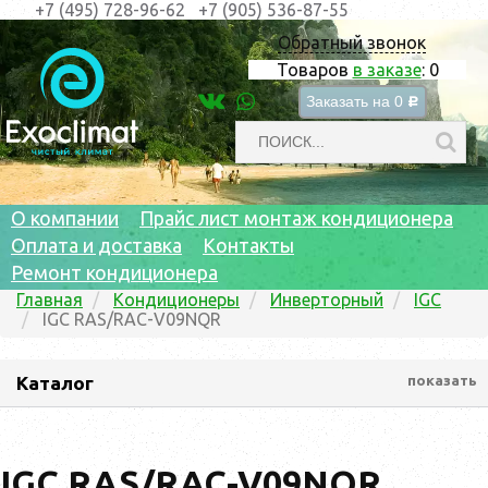
+7 (495) 728-96-62
+7 (905) 536-87-55
Обратный звонок
Товаров
в заказе
:
0
Заказать на
0
c
О компании
Прайс лист монтаж кондиционера
Оплата и доставка
Контакты
Ремонт кондиционера
Главная
Кондиционеры
Инверторный
IGC
IGC RAS/RAC-V09NQR
Каталог
показать
IGC RAS/RAC-V09NQR