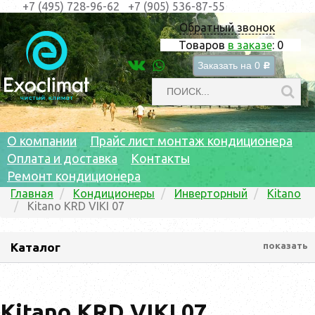
+7 (495) 728-96-62
+7 (905) 536-87-55
Обратный звонок
Товаров
в заказе
:
0
Заказать на
0
c
О компании
Прайс лист монтаж кондиционера
Оплата и доставка
Контакты
Ремонт кондиционера
Главная
Кондиционеры
Инверторный
Kitano
Kitano KRD VIKI 07
Каталог
показать
Kitano KRD VIKI 07