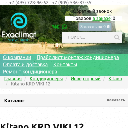
+7 (495) 728-96-62
+7 (905) 536-87-55
Обратный звонок
Товаров
в заказе
:
0
Заказать на
0
c
О компании
Прайс лист монтаж кондиционера
Оплата и доставка
Контакты
Ремонт кондиционера
Главная
Кондиционеры
Инверторный
Kitano
Kitano KRD VIKI 12
Каталог
показать
Kitano KRD VIKI 12