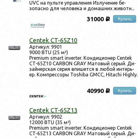
UVC на пуль­те уп­равле­ния Из­лу­чение бе­
зопас­но для че­лове­ка и до­маш­них жи­вотн...
31000
Купить
c
Centek CT-65Z10
Ар­ти­кул: 9901
9000 BTU (25 м²)
Premium smart inverter. Кон­ди­ци­онер Centek
CT-65Z10 CARBON GRAY Ма­товый се­рый. Ди­
зай­нер­ская се­рия впи­шет­ся в лю­бой ин­терь­
ер. Ком­прес­со­ры Toshiba GMCC, Hitachi Highly.
40990
Купить
c
Centek CT-65Z13
Ар­ти­кул: 9902
12000 BTU (35 м²)
Premium smart inverter. Кон­ди­ци­онер Centek
CT-65Z13 CARBON GRAY Ма­товый се­рый. Ди­