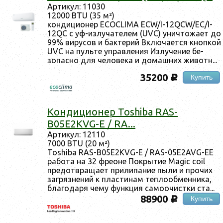
Ар­ти­кул: 11030
12000 BTU (35 м²)
кон­ди­ци­онер ECOCLIMA ECW/I-12QCW/EC/I-
12QC с уф-из­лу­чате­лем (UVC) унич­то­жа­ет до
99% ви­русов и бак­те­рий Вклю­ча­ет­ся кноп­кой
UVC на пуль­те уп­равле­ния Из­лу­чение бе­
зопас­но для че­лове­ка и до­маш­них жи­вотн...
35200
Купить
c
Кон­ди­ци­онер Toshiba RAS-
B05E2KVG-E / RA...
Ар­ти­кул: 12110
7000 BTU (20 м²)
Toshiba RAS-B05E2KVG-E / RAS-05E2AVG-EE
ра­бота на 32 фре­оне Пок­ры­тие Magic coil
пре­дот­вра­ща­ет при­липа­ние пы­ли и про­чих
заг­рязне­ний к плас­ти­нам теп­ло­об­менни­ка,
бла­года­ря че­му фун­кция са­мо­очис­тки ста...
88900
Купить
c