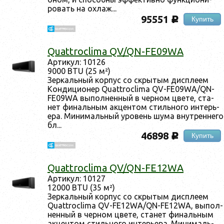
ровать на ох­лаж...
95551
Купить
c
Quattroclima QV/QN-FE09WA
Ар­ти­кул: 10126
9000 BTU (25 м²)
Зер­каль­ный кор­пус со скры­тым дис­пле­ем
Кон­ди­ци­онер Quattroclima QV-FE09WA/QN-
FE09WA вы­пол­ненный в чер­ном цве­те, ста­
нет фи­наль­ным ак­центом стиль­но­го ин­терь­
ера. Ми­нималь­ный уро­вень шу­ма внут­ренне­го
бл...
46898
Купить
c
Quattroclima QV/QN-FE12WA
Ар­ти­кул: 10127
12000 BTU (35 м²)
Зер­каль­ный кор­пус со скры­тым дис­пле­ем
Quattroclima QV-FE12WA/QN-FE12WA, вы­пол­
ненный в чер­ном цве­те, ста­нет фи­наль­ным
ак­центом стиль­но­го ин­терь­ера. Ми­нималь­