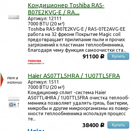
Кон­ди­ци­онер Toshiba RAS-
B07E2KVG-E / RA...
Ар­ти­кул: 12111
7000 BTU (20 м²)
Toshiba RAS-B07E2KVG-E / RAS-07E2AVG-EE
ра­бота на 32 фре­оне Пок­ры­тие Magic coil
пре­дот­вра­ща­ет при­липа­ние пы­ли и про­чих
заг­рязне­ний к плас­ти­нам теп­ло­об­менни­ка,
бла­года­ря че­му фун­кция са­мо­очис­тки ста...
91100
Купить
c
Haier AS07TL5HRA / 1U07TL5FRA
Нет в
Ар­ти­кул: 1511
наличии
7000 BTU (20 м²)
Кон­ди­ци­онер сплит -сис­те­ма Haier
AS07TL4HRA / 1U07TL5FRA очис­тка теп­ло­об­
менни­ка поз­во­ля­ет уда­лять грязь, бак­те­рии,
мик­ро­бы и дру­гие мик­ро­ор­га­низ­мы из по­вер­
хнос­ти теп­ло­об­менни­ка ис­поль­зуя про­цесс
те...
38400
Купить
c