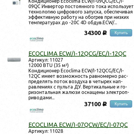
Кон­ди­ци­онер Ecoclima ECW/I-09QCG/EC/I-
09QC Ин­вертор пос­то­ян­но­го то­ка ис­поль­зу­ет
тех­но­логию циф­ро­вого за­пус­ка, обес­пе­чивая
эф­фектив­ную ра­боту на обог­рев при низ­ких
тем­пе­рату­рах до -20С 4D об­дув.ECW/...
34300
Купить
c
ECOCLIMA ECW/I-12QCG/EC/I-12QC
Ар­ти­кул: 11027
12000 BTU (35 м²)
Кон­ди­ци­онер Ecoclima ECW/I-12QCG/EC/I-
12QC име­ет воз­можность рав­но­мер­но рас­
пре­делять по­ток воз­ду­ха в че­тырех нап­
равле­ни­ях с пуль­та ДУ. Вер­ти­каль­ные и го­
ризон­таль­ная жа­люзи ос­на­щены элек­троп­
ри­вода­ми...
37100
Купить
c
ECOCLIMA ECW/I-07QCW/EC/I-07QC
Ар­ти­кул: 11028