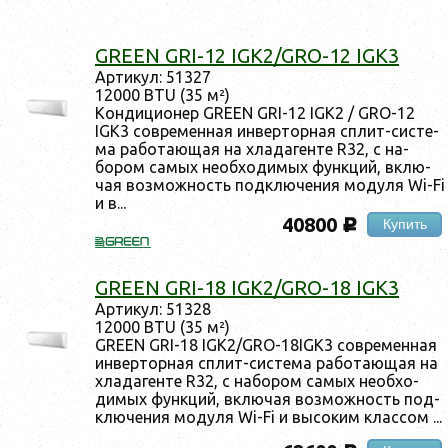
GREEN GRI-12 IGK2/GRO-12 IGK3
Ар­ти­кул: 51327
12000 BTU (35 м²)
Кон­ди­ци­онер GREEN GRI-12 IGK2 / GRO-12
IGK3 сов­ре­мен­ная ин­вертор­ная сплит-сис­те­
ма ра­бота­ющая на хла­даген­те R32, с на­
бором са­мых не­об­хо­димых фун­кций, вклю­
чая воз­можность под­клю­чения мо­дуля Wi-Fi
и в...
40800
Купить
c
GREEN GRI-18 IGK2/GRO-18 IGK3
Ар­ти­кул: 51328
12000 BTU (35 м²)
GREEN GRI-18 IGK2/GRO-18IGK3 сов­ре­мен­ная
ин­вертор­ная сплит-сис­те­ма ра­бота­ющая на
хла­даген­те R32, с на­бором са­мых не­об­хо­
димых фун­кций, вклю­чая воз­можность под­
клю­чения мо­дуля Wi-Fi и вы­соким клас­сом ...