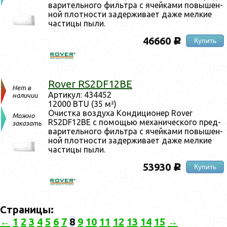
ва­ритель­но­го филь­тра с ячей­ка­ми по­вышен­
ной плот­ности за­дер­жи­ва­ет да­же мел­кие
час­ти­цы пы­ли.
46660
Купить
c
Rover RS2DF12BE
Нет в
Ар­ти­кул: 434452
наличии
12000 BTU (35 м²)
Очис­тка воз­ду­ха Кон­ди­ци­онер Rover
Можно
RS2DF12BE с по­мощью ме­хани­чес­ко­го пред­
заказать
ва­ритель­но­го филь­тра с ячей­ка­ми по­вышен­
ной плот­ности за­дер­жи­ва­ет да­же мел­кие
час­ти­цы пы­ли.
53930
Купить
c
Страницы:
←
1
2
3
4
5
6
7
8
9
10
11
12
13
14
15
→