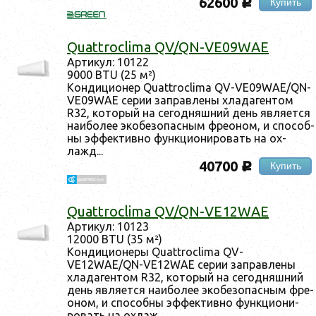
62600
Купить
c
Quattroclima QV/QN-VE09WAE
Ар­ти­кул: 10122
9000 BTU (25 м²)
Кон­ди­ци­онер Quattroclima QV-VE09WAE/QN-
VE09WAE се­рии зап­равле­ны хла­даген­том
R32, ко­торый на се­год­няшний день яв­ля­ет­ся
на­ибо­лее эко­безо­пас­ным фре­оном, и спо­соб­
ны эф­фектив­но фун­кци­они­ровать на ох­
лажд...
40700
Купить
c
Quattroclima QV/QN-VE12WAE
Ар­ти­кул: 10123
12000 BTU (35 м²)
Кон­ди­ци­оне­ры Quattroclima QV-
VE12WAE/QN-VE12WAE се­рии зап­равле­ны
хла­даген­том R32, ко­торый на се­год­няшний
день яв­ля­ет­ся на­ибо­лее эко­безо­пас­ным фре­
оном, и спо­соб­ны эф­фектив­но фун­кци­они­
ровать на ох­лаж...