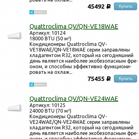
45492
Купить
c
Quattroclima QV/QN-VE18WAE
Ар­ти­кул: 10124
18000 BTU (50 м²)
Кон­ди­ци­оне­ры Quattroclima QV-
VE18WAE/QN-VE18WAE се­рии зап­равле­ны
хла­даген­том R32, ко­торый на се­год­няшний
день яв­ля­ет­ся на­ибо­лее эко­безо­пас­ным фре­
оном, и спо­соб­ны эф­фектив­но фун­кци­они­
ровать на ох­лаж...
75455
Купить
c
Quattroclima QV/QN-VE24WAE
Ар­ти­кул: 10125
24000 BTU (70 м²)
Кон­ди­ци­оне­ры Quattroclima QV-
VE24WAE/QN-VE24WAE се­рии зап­равле­ны
хла­даген­том R32, ко­торый на се­год­няшний
день яв­ля­ет­ся на­ибо­лее эко­безо­пас­ным фре­
оном, и спо­соб­ны эф­фектив­но фун­кци­они­