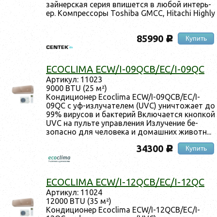
зай­нер­ская се­рия впи­шет­ся в лю­бой ин­терь­
ер. Ком­прес­со­ры Toshiba GMCC, Hitachi Highly
85990
Купить
c
ECOCLIMA ECW/I-09QCB/EC/I-09QC
Ар­ти­кул: 11023
9000 BTU (25 м²)
Кон­ди­ци­онер Ecoclima ECW/I-09QCB/EC/I-
09QC с уф-из­лу­чате­лем (UVC) унич­то­жа­ет до
99% ви­русов и бак­те­рий Вклю­ча­ет­ся кноп­кой
UVC на пуль­те уп­равле­ния Из­лу­чение бе­
зопас­но для че­лове­ка и до­маш­них жи­вотн...
34300
Купить
c
ECOCLIMA ECW/I-12QCB/EC/I-12QC
Ар­ти­кул: 11024
12000 BTU (35 м²)
Кон­ди­ци­онер Ecoclima ECW/I-12QCB/EC/I-