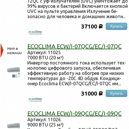
12QC с уф-из­лу­чате­лем (UVC) унич­то­жа­ет до
99% ви­русов и бак­те­рий Вклю­ча­ет­ся кноп­кой
UVC на пуль­те уп­равле­ния Из­лу­чение бе­
зопас­но для че­лове­ка и до­маш­них жи­вотн...
37100
Купить
c
ECOCLIMA ECW/I-07QCG/EC/I-07QC
Нет в
Ар­ти­кул: 11025
наличии
7000 BTU (20 м²)
Ин­вертор пос­то­ян­но­го то­ка ис­поль­зу­ет тех­
но­логию циф­ро­вого за­пус­ка, обес­пе­чивая
эф­фектив­ную ра­боту на обог­рев при низ­ких
тем­пе­рату­рах до -20С 4D об­дув. Кон­ди­ци­
онер Ecoclima ECW/I-07QCG/EC/I-07QC им...
31000
Купить
c
ECOCLIMA ECW/I-09QCG/EC/I-09QC
Ар­ти­кул: 11026
9000 BTU (25 м²)