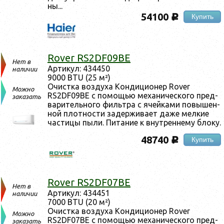
ны...
54100
Купить
c
Rover RS2DF09BE
Нет в
Ар­ти­кул: 434450
наличии
9000 BTU (25 м²)
Очис­тка воз­ду­ха Кон­ди­ци­онер Rover
Можно
RS2DF09BE с по­мощью ме­хани­чес­ко­го пред­
заказать
ва­ритель­но­го филь­тра с ячей­ка­ми по­вышен­
ной плот­ности за­дер­жи­ва­ет да­же мел­кие
час­ти­цы пы­ли. Пи­тание к внут­ренне­му бло­ку.
48740
Купить
c
Rover RS2DF07BE
Нет в
Ар­ти­кул: 434451
наличии
7000 BTU (20 м²)
Очис­тка воз­ду­ха Кон­ди­ци­онер Rover
Можно
RS2DF07BE с по­мощью ме­хани­чес­ко­го пред­
заказать