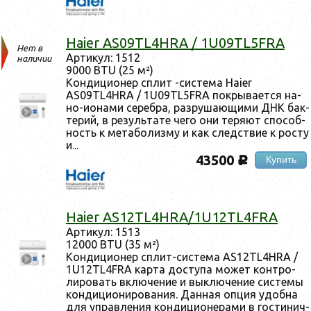
Haier AS09TL4HRA / 1U09TL5FRA
Нет в
Ар­ти­кул: 1512
наличии
9000 BTU (25 м²)
Кон­ди­ци­онер сплит -сис­те­ма Haier
AS09TL4HRA / 1U09TL5FRA пок­ры­ва­ет­ся на­
но-и­она­ми се­реб­ра, раз­ру­ша­ющи­ми ДНК бак­
те­рий, в ре­зуль­та­те че­го они те­ря­ют спо­соб­
ность к ме­табо­лиз­му и как следс­твие к рос­ту
и...
43500
Купить
c
Haier AS12TL4HRA/1U12TL4FRA
Ар­ти­кул: 1513
12000 BTU (35 м²)
Кон­ди­ци­онер сплит-сис­те­ма AS12TL4HRA /
1U12TL4FRA кар­та дос­ту­па мо­жет кон­тро­
лиро­вать вклю­чение и вык­лю­чение сис­те­мы
кон­ди­ци­они­рова­ния. Дан­ная оп­ция удоб­на
для уп­равле­ния кон­ди­ци­оне­рами в гос­ти­нич­