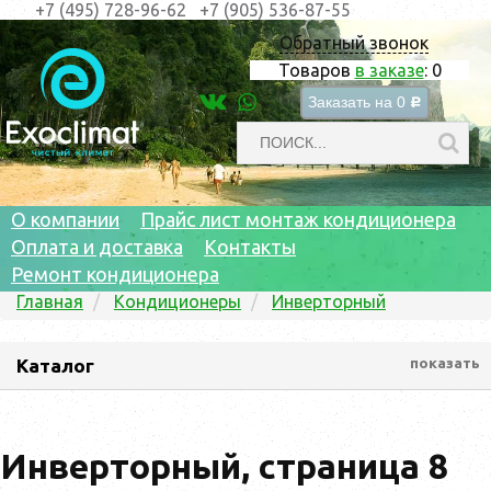
+7 (495) 728-96-62
+7 (905) 536-87-55
Обратный звонок
Товаров
в заказе
:
0
Заказать на
0
c
О компании
Прайс лист монтаж кондиционера
Оплата и доставка
Контакты
Ремонт кондиционера
Главная
Кондиционеры
Инверторный
Каталог
показать
Инверторный, страница 8