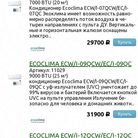
7000 BTU (20 м²)
Кон­ди­ци­онер Ecoclima ECW/I-07QCW/EC/I-
07QC Экок­ли­ма име­ет воз­можность рав­но­
мер­но рас­пре­делять по­ток воз­ду­ха в че­
тырех нап­равле­ни­ях с пуль­та ДУ. Вер­ти­каль­
ные и го­ризон­таль­ная жа­люзи ос­на­щены
элек­тро...
29700
Купить
c
ECOCLIMA ECW/I-09QCW/EC/I-09QC
Ар­ти­кул: 11029
9000 BTU (25 м²)
кон­ди­ци­онер Ecoclima ECW/I-09QCW/EC/I-
09QC с уф-из­лу­чате­лем (UVC) унич­то­жа­ет до
99% ви­русов и бак­те­рий Вклю­ча­ет­ся кноп­кой
UVC на пуль­те уп­равле­ния Из­лу­чение бе­
зопас­но для че­лове­ка и до­маш­них жи­вотн...
31900
Купить
c
ECOCLIMA ECW/I-12QCW/EC/I-12QC