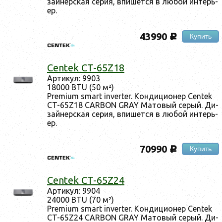
зай­нер­ская се­рия, впи­шет­ся в лю­бой ин­терь­
ер.
43990
Купить
c
Centek CT-65Z18
Ар­ти­кул: 9903
18000 BTU (50 м²)
Premium smart inverter. Кон­ди­ци­онер Centek
CT-65Z18 CARBON GRAY Ма­товый се­рый. Ди­
зай­нер­ская се­рия, впи­шет­ся в лю­бой ин­терь­
ер.
70990
Купить
c
Centek CT-65Z24
Ар­ти­кул: 9904
24000 BTU (70 м²)
Premium smart inverter. Кон­ди­ци­онер Centek
CT-65Z24 CARBON GRAY Ма­товый се­рый. Ди­