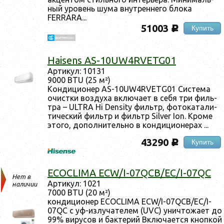
ный уро­вень шу­ма внут­ренне­го бло­ка
FERRARA...
51003
Купить
c
Haisens AS-10UW4RVETG01
Ар­ти­кул: 10131
9000 BTU (25 м²)
Кон­ди­ци­онер AS-10UW4RVETG01 Сис­те­ма
очис­тки воз­ду­ха вклю­ча­ет в се­бя три филь­
тра – ULTRA Hi Density филь­тр, фо­тока­тали­
тичес­кий филь­тр и филь­тр Silver Ion. Кро­ме
это­го, до­пол­ни­тель­но в кон­ди­ци­оне­рах ...
43290
Купить
c
ECOCLIMA ECW/I-07QCB/EC/I-07QC
Нет в
Ар­ти­кул: 1021
наличии
7000 BTU (20 м²)
кон­ди­ци­онер ECOCLIMA ECW/I-07QCB/EC/I-
07QC с уф-из­лу­чате­лем (UVC) унич­то­жа­ет до
99% ви­русов и бак­те­рий Вклю­ча­ет­ся кноп­кой