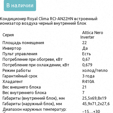
В наличии
Кондиционер Royal Clima RCI-AN22HN встроенный
ионизатор воздуха черный внутренний блок
Attica Nero
Серия
Inverter
Площадь помещения
22
Инвертор
Да
Пульт управления
Есть
Потребление при обогреве, кВт
0,67
Потребление при охлаждении, кВт
0,679
Режим работы
холод/тепло
Гарантийный срок
3 года
Хладагент
R410A
Вес внешнего блока
21
Вес внутреннего блока
7
Габариты (внутренний блок), мм
25,5х69,8х19
Габариты (наружный блок), мм
45,9х71,2х27,6
Диапазон наружных температур:
−15…+30