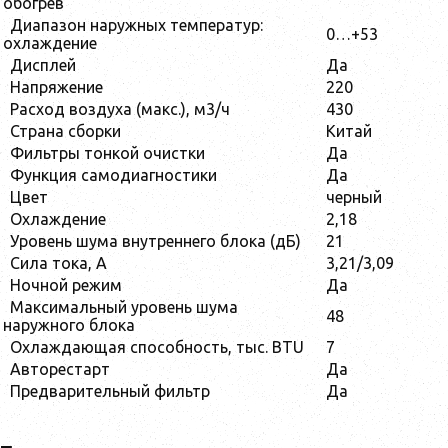
обогрев
Диапазон наружных температур:
0…+53
охлаждение
Дисплей
Да
Напряжение
220
Расход воздуха (макс.), м3/ч
430
Страна сборки
Китай
Фильтры тонкой очистки
Да
Функция самодиагностики
Да
Цвет
черный
Охлаждение
2,18
Уровень шума внутреннего блока (дБ)
21
Сила тока, A
3,21/3,09
Ночной режим
Да
Максимальный уровень шума
48
наружного блока
Охлаждающая способность, тыс. BTU
7
Авторестарт
Да
Предварительный фильтр
Да