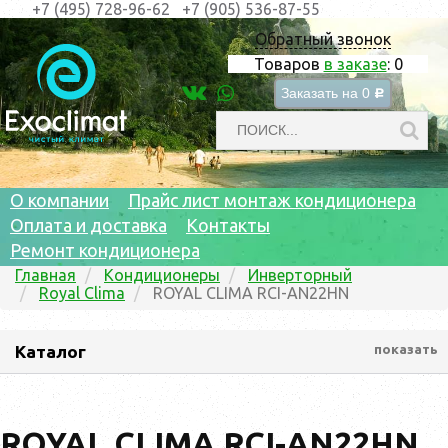
+7 (495) 728-96-62
+7 (905) 536-87-55
Обратный звонок
Товаров
в заказе
:
0
Заказать на
0
c
О компании
Прайс лист монтаж кондиционера
Оплата и доставка
Контакты
Ремонт кондиционера
Главная
Кондиционеры
Инверторный
Royal Clima
ROYAL CLIMA RCI-AN22HN
Каталог
показать
ROYAL CLIMA RCI-AN22HN