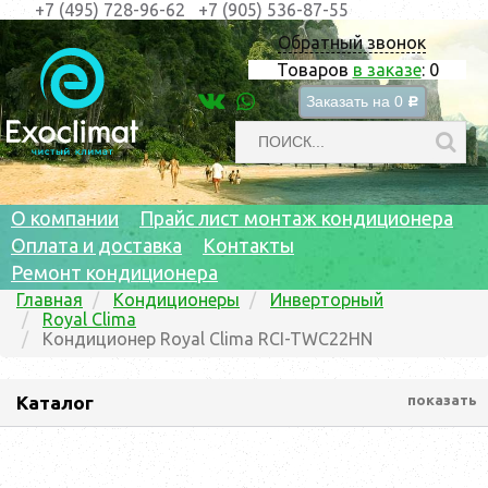
+7 (495) 728-96-62
+7 (905) 536-87-55
Обратный звонок
Товаров
в заказе
:
0
Заказать на
0
c
О компании
Прайс лист монтаж кондиционера
Оплата и доставка
Контакты
Ремонт кондиционера
Главная
Кондиционеры
Инверторный
Royal Clima
Кондиционер Royal Clima RCI-TWC22HN
Каталог
показать