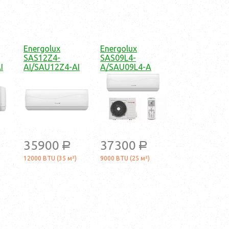
Energolux
Energolux
SAS12Z4-
SAS09L4-
I
AI/SAU12Z4-AI
A/SAU09L4-A
35900
37300
a
a
12000 BTU (35 м²)
9000 BTU (25 м²)