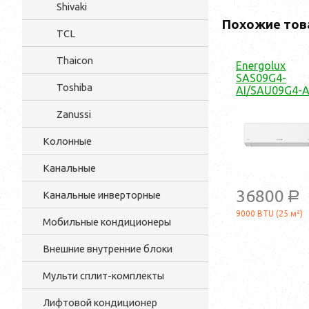
Shivaki
Похожие тов
TCL
Thaicon
Energolux
SAS09G4-
Toshiba
AI/SAU09G4-A
Zanussi
Колонные
Канальные
36800
Канальные инверторные
a
9000 BTU (25 м²)
Мобильные кондиционеры
Внешние внутренние блоки
Мульти cплит-комплекты
Лифтовой кондиционер