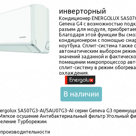
инверторный
Кондиционер ENERGOLUX SAS07G4
Geneva G4 с возможностью подкл
разъем для модуля, приобретае
Благодаря этой функции Вы смо
кондиционером с помощью смар
ноутбука. Сплит-система также
автоматическим выбором режима
значений заданной и фактическ
помещении микропроцессор авт
сплит-систему в режим обогрева
охлаждения.
В наличии
ergolux SAS07G3-AI/SAU07G3-AI серии Geneva G3 преимущ
Мягкое осушение Антибактериальный фильтр Угольный ф
деление Турборежим
 производительности