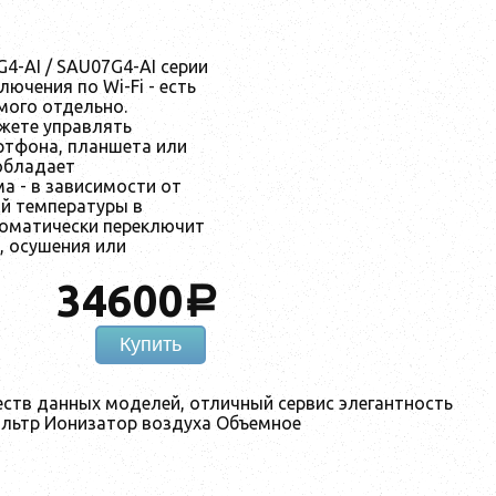
-AI / SAU07G4-AI серии
ючения по Wi-Fi - есть
мого отдельно.
жете управлять
тфона, планшета или
 обладает
 - в зависимости от
ой температуры в
оматически переключит
, осушения или
34600
a
Купить
еств данных моделей, отличный сервис элегантность
ильтр Ионизатор воздуха Объемное