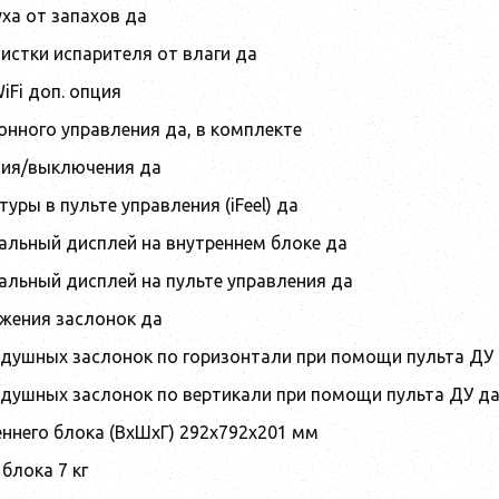
ха от запахов да
истки испарителя от влаги да
iFi доп. опция
онного управления да, в комплекте
ния/выключения да
уры в пульте управления (iFeel) да
льный дисплей на внутреннем блоке да
льный дисплей на пульте управления да
жения заслонок да
здушных заслонок по горизонтали при помощи пульта ДУ
здушных заслонок по вертикали при помощи пульта ДУ д
еннего блока (ВхШхГ) 292x792x201 мм
 блока 7 кг