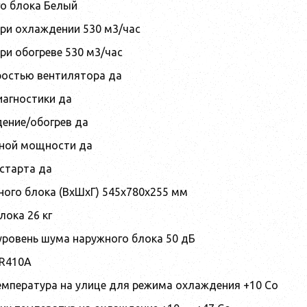
го блока Белый
ри охлаждении 530 м3/час
ри обогреве 530 м3/час
ростью вентилятора да
агностики да
ение/обогрев да
ной мощности да
старта да
ного блока (ВхШхГ) 545x780x255 мм
лока 26 кг
ровень шума наружного блока 50 дБ
 R410A
мпература на улице для режима охлаждения +10 Co