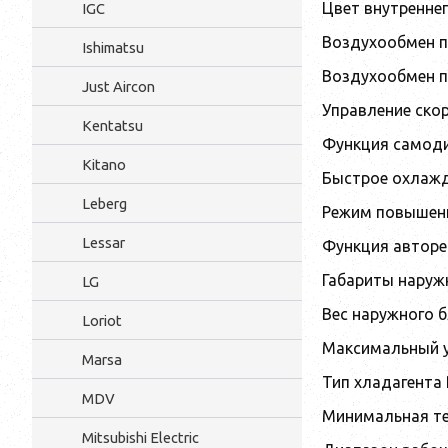
Цвет внутренне
IGC
Воздухообмен п
Ishimatsu
Воздухообмен п
Just Aircon
Управление ско
Kentatsu
Функция самоди
Kitano
Быстрое охлажд
Leberg
Режим повышен
Lessar
Функция авторе
Габариты наруж
LG
Вес наружного б
Loriot
Максимальный у
Marsa
Тип хладагента
MDV
Минимальная те
Mitsubishi Electric