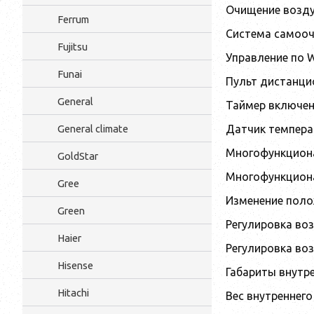
Очищение возду
Ferrum
Система самооч
Fujitsu
Управление по W
Funai
Пульт дистанци
General
Таймер включе
Датчик температ
General climate
Многофункциона
GoldStar
Многофункциона
Gree
Изменение поло
Green
Регулировка во
Haier
Регулировка во
Hisense
Габариты внутр
Hitachi
Вес внутреннего