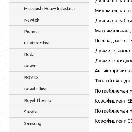
Диапазон рабоч
Mitsubishi Heavy Industries
Минимальная те
Newtek
Диапазон рабоч
Максимальная д
Pioneer
Перепад высот 
Quattroclima
Диаметр газово
Röda
Диаметр жидкос
Rover
Антикоррозионн
ROVEX
Теплый пуск да
Royal Clima
Потребляемая м
Royal Thermo
Коэффициент EER
Потребляемая м
Sakata
Коэффициент COP
Samsung