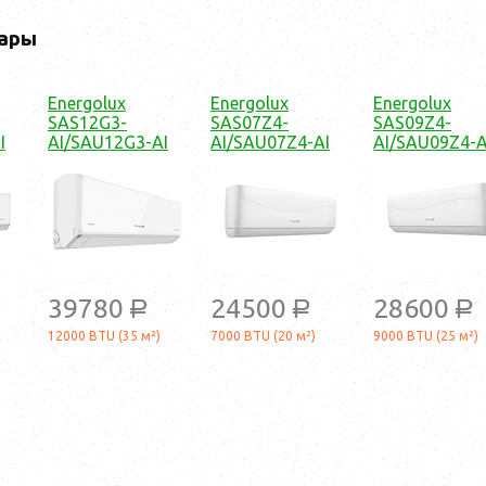
ары
Energolux
Energolux
Energolux
SAS12G3-
SAS07Z4-
SAS09Z4-
I
AI/SAU12G3-AI
AI/SAU07Z4-AI
AI/SAU09Z4-A
39780
24500
28600
a
a
a
12000 BTU (35 м²)
7000 BTU (20 м²)
9000 BTU (25 м²)