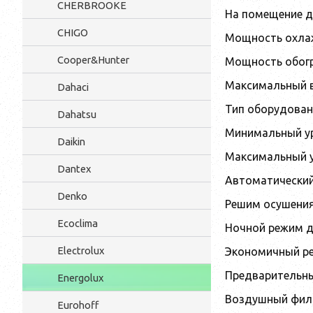
CHERBROOKE
На помещение д
CHIGO
Мощность охлаж
Cooper&Hunter
Мощность обогр
Максимальный в
Dahaci
Тип оборудован
Dahatsu
Минимальный ур
Daikin
Максимальный у
Dantex
Автоматический
Denko
Решим осушения
Ecoclima
Ночной режим 
Electrolux
Экономичный р
Предварительны
Energolux
Воздушный филь
Eurohoff