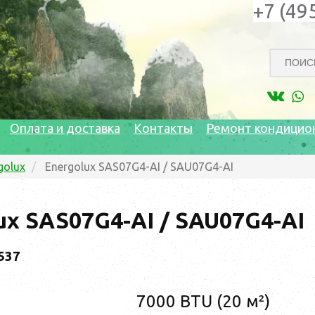
+7 (49
Оплата и доставка
Контакты
Ремонт кондицио
golux
Energolux SAS07G4-AI / SAU07G4-AI
ux SAS07G4-AI / SAU07G4-AI
537
7000 BTU (20 м²)