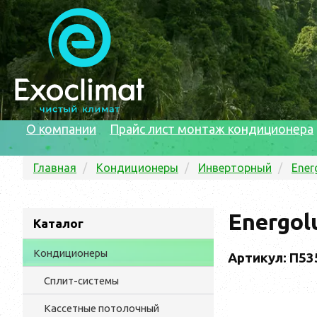
О компании
Прайс лист монтаж кондиционера
Главная
Кондиционеры
Инверторный
Ener
Energol
Каталог
Кондиционеры
Артикул: П53
Сплит-системы
Кассетные потолочный