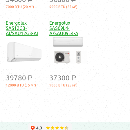
a
a
7000 BTU (20 м²)
9000 BTU (25 м²)
Energolux
Energolux
SAS12G3-
SAS09L4-
AI/SAU12G3-AI
A/SAU09L4-A
39780
37300
a
a
12000 BTU (35 м²)
9000 BTU (25 м²)