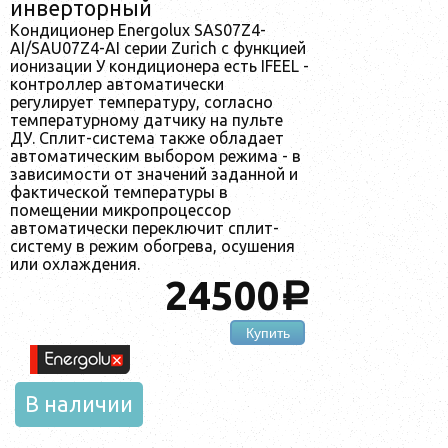
инверторный
Кондиционер Energolux SAS07Z4-
AI/SAU07Z4-AI серии Zurich с функцией
ионизации У кондиционера есть IFEEL -
контроллер автоматически
регулирует температуру, согласно
температурному датчику на пульте
ДУ. Сплит-система также обладает
автоматическим выбором режима - в
зависимости от значений заданной и
фактической температуры в
помещении микропроцессор
автоматически переключит сплит-
систему в режим обогрева, осушения
или охлаждения.
24500
a
Купить
В наличии