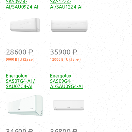
SAS09Z4-
SAS12Z4-
AI/SAU09Z4-AI
AI/SAU12Z4-AI
28600
35900
a
a
9000 BTU (25 м²)
12000 BTU (35 м²)
Energolux
Energolux
SAS07G4-AI /
SAS09G4-
SAU07G4-AI
AI/SAU09G4-AI
34600
36800