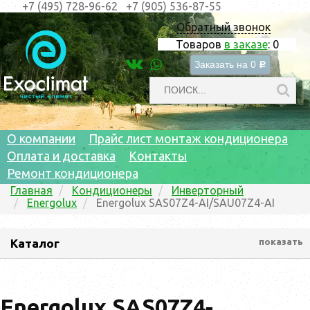
+7 (495) 728-96-62
+7 (905) 536-87-55
Обратный звонок
Товаров
в заказе
:
0
Заказать на
0
c
О компании
Прайс лист монтаж кондиционера
Оплата и доставка
Контакты
Ремонт кондиционера
Главная
Кондиционеры
Инверторный
Energolux
Energolux SAS07Z4-AI/SAU07Z4-AI
Каталог
показать
Energolux SAS07Z4-