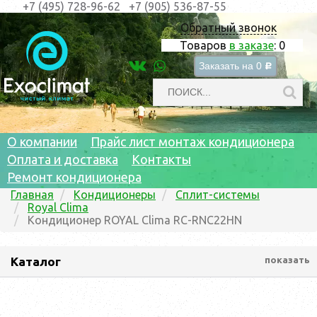
+7 (495) 728-96-62
+7 (905) 536-87-55
Обратный звонок
Товаров
в заказе
:
0
Заказать на
0
c
О компании
Прайс лист монтаж кондиционера
Оплата и доставка
Контакты
Ремонт кондиционера
Главная
Кондиционеры
Сплит-системы
Royal Clima
Кондиционер ROYAL Clima RC-RNC22HN
Каталог
показать