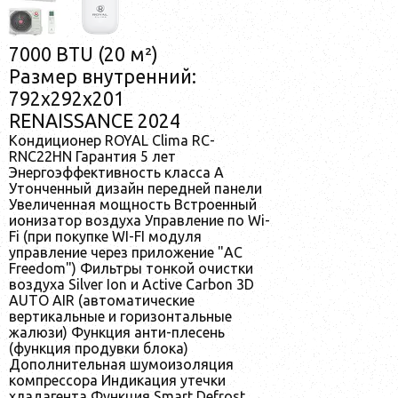
7000 BTU (20 м²)
Размер внутренний:
792x292x201
RENAISSANCE 2024
Кондиционер ROYAL Clima RC-
RNC22HN Гарантия 5 лет
Энергоэффективность класса А
Утонченный дизайн передней панели
Увеличенная мощность Встроенный
ионизатор воздуха Управление по Wi-
Fi (при покупке WI-FI модуля
управление через приложение "AC
Freedom") Фильтры тонкой очистки
воздуха Silver Ion и Active Carbon 3D
AUTO AIR (автоматические
вертикальные и горизонтальные
жалюзи) Функция анти-плесень
(функция продувки блока)
Дополнительная шумоизоляция
компрессора Индикация утечки
хладагента Функция Smart Defrost