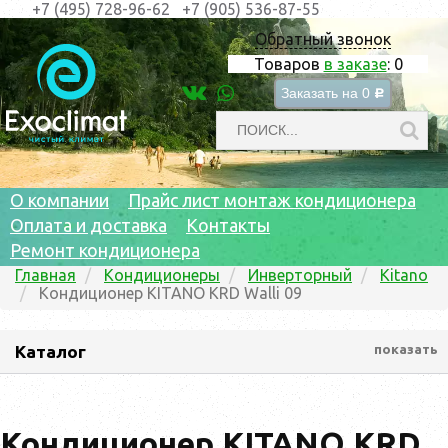
+7 (495) 728-96-62
+7 (905) 536-87-55
Обратный звонок
Товаров
в заказе
:
0
Заказать на
0
c
О компании
Прайс лист монтаж кондиционера
Оплата и доставка
Контакты
Ремонт кондиционера
Главная
Кондиционеры
Инверторный
Kitano
Кондиционер KITANO KRD Walli 09
Каталог
показать
Кондиционер KITANO KRD