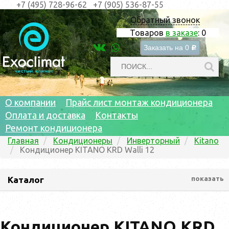
+7 (495) 728-96-62
+7 (905) 536-87-55
Обратный звонок
Товаров
в заказе
:
0
Заказать на
0
c
О компании
Прайс лист монтаж кондиционера
Оплата и доставка
Контакты
Ремонт кондиционера
Главная
Кондиционеры
Инверторный
Kitano
Кондиционер KITANO KRD Walli 12
Каталог
показать
Кондиционер KITANO KRD