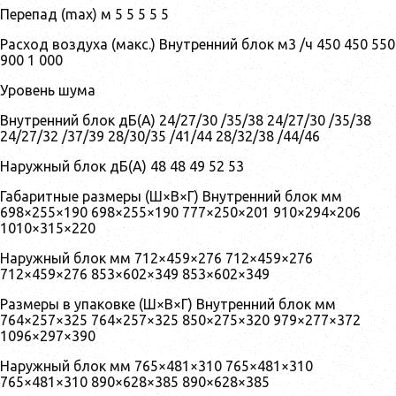
Перепад (max) м 5 5 5 5 5
Расход воздуха (макс.) Внутренний блок м3 /ч 450 450 550
900 1 000
Уровень шума
Внутренний блок дБ(А) 24/27/30 /35/38 24/27/30 /35/38
24/27/32 /37/39 28/30/35 /41/44 28/32/38 /44/46
Наружный блок дБ(А) 48 48 49 52 53
Габаритные размеры (Ш×В×Г) Внутренний блок мм
698×255×190 698×255×190 777×250×201 910×294×206
1010×315×220
Наружный блок мм 712×459×276 712×459×276
712×459×276 853×602×349 853×602×349
Размеры в упаковке (Ш×В×Г) Внутренний блок мм
764×257×325 764×257×325 850×275×320 979×277×372
1096×297×390
Наружный блок мм 765×481×310 765×481×310
765×481×310 890×628×385 890×628×385