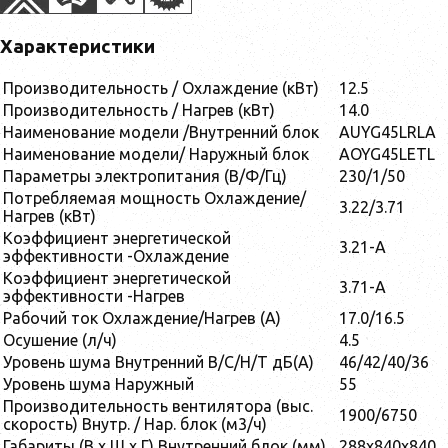
Характеристики
Производительность / Охлаждение (кВт)
12.5
Производительность / Нагрев (кВт)
14.0
Наименование модели /Внутренний блок
AUYG45LRLA
Наименование модели/ Наружный блок
AOYG45LETL
Параметры электропитания (В/Ф/Гц)
230/1/50
Потребляемая мощность Охлаждение/
3.22/3.71
Нагрев (кВт)
Коэффициент энергетической
3.21-A
эффективности -Охлаждение
Коэффициент энергетической
3.71-A
эффективности -Нагрев
Рабочий ток Охлаждение/Нагрев (A)
17.0/16.5
Осушение (л/ч)
4.5
Уровень шума Внутренний В/С/Н/Т дБ(А)
46/42/40/36
Уровень шума Наружный
55
Производительность вентилятора (выс.
1900/6750
скорость) Внутр. / Нар. блок (м3/ч)
Габариты (В x Ш x Г) Внутренний блок (мм)
288x840x840