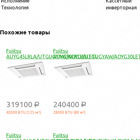
Исполнение
Кассетный
Технология
инверторная
Похожие товары
Fujitsu
Fujitsu
AUYG45LRLA/UTGUGYAW/AOYG45LETL
AUYG30LRLE/UTGUGYAW/AOYG30LE
319100
240400
a
a
42000 BTU (125 м²)
28000 BTU (80 м²)
Fujitsu
Fujitsu