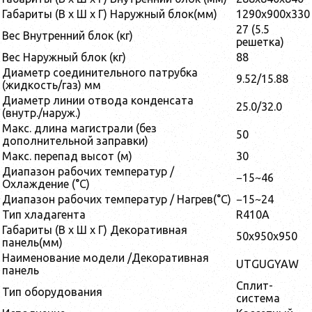
Габариты (В x Ш x Г) Наружный блок(мм)
1290х900х330
27 (5.5
Вес Внутренний блок (кг)
решетка)
Вес Наружный блок (кг)
88
Диаметр соединительного патрубка
9.52/15.88
(жидкость/газ) мм
Диаметр линии отвода конденсата
25.0/32.0
(внутр./наруж.)
Макс. длина магистрали (без
50
дополнительной заправки)
Макс. перепад высот (м)
30
Диапазон рабочих температур /
−15~46
Охлаждение (°C)
Диапазон рабочих температур / Нагрев(°C)
−15~24
Тип хладагента
R410A
Габариты (В x Ш x Г) Декоративная
50x950x950
панель(мм)
Наименование модели /Декоративная
UTGUGYAW
панель
Сплит-
Тип оборудования
система