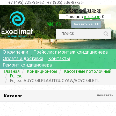
+7 (495) 728-96-62
+7 (905) 536-87-55
Обратный звонок
Товаров
в заказе
:
0
Заказать на
0
c
О компании
Прайс лист монтаж кондиционера
Оплата и доставка
Контакты
Ремонт кондиционера
Главная
Кондиционеры
Кассетные потолочный
Fujitsu
Fujitsu AUYG54LRLA/UTGUGYAW/AOYG54LETL
Каталог
показать