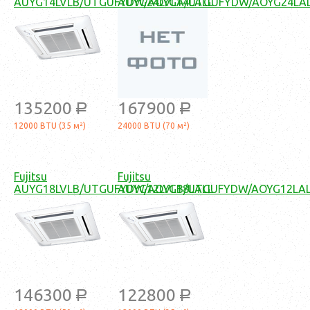
AUYG14LVLB/UTGUFYDW/AOYG14LALL
AUYG24LVLA/UTGUFYDW/AOYG24LA
135200
167900
a
a
12000 BTU (35 м²)
24000 BTU (70 м²)
Fujitsu
Fujitsu
AUYG18LVLB/UTGUFYDW/AOYG18LALL
AUYG12LVLB/UTGUFYDW/AOYG12LA
146300
122800
a
a