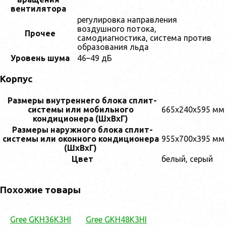
вентилятора
регулировка направления
воздушного потока,
Прочее
самодиагностика, система против
образования льда
Уровень шума
46–49 дБ
Корпус
Размеры внутреннего блока сплит-
системы или мобильного
665x240x595 мм
кондиционера (ШxВxГ)
Размеры наружного блока сплит-
системы или оконного кондиционера
955x700x395 мм
(ШxВxГ)
Цвет
белый, серый
Похожие товары
Gree GKH36K3HI
Gree GKH48K3HI