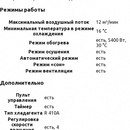
Режимы работы
Максимальный воздушный поток
12 м³/мин
Минимальная температура в режиме
16 °C
охлаждения
есть, 5400 Вт,
Режим обогрева
30 °C
Режим осушения
есть
Автоматический режим
есть
Режим «сон»
есть
Режим вентиляции
есть
Дополнительно
Пульт
есть
управления
Таймер
есть
Тип хладагента
R 410A
Регулировка
скорости
есть, 4
вращения