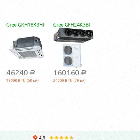
Gree GKH18K3HI
Gree GFH24K3BI
46240
160160
a
a
18000 BTU (50 м²)
24000 BTU (70 м²)