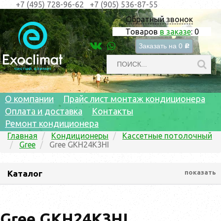
+7 (495) 728-96-62
+7 (905) 536-87-55
Обратный звонок
Товаров
в заказе
:
0
Заказать на
0
c
О компании
Прайс лист монтаж кондиционера
Оплата и доставка
Контакты
Ремонт кондиционера
Главная
Кондиционеры
Кассетные потолочный
Gree
Gree GKH24K3HI
Каталог
показать
Gree GKH24K3HI