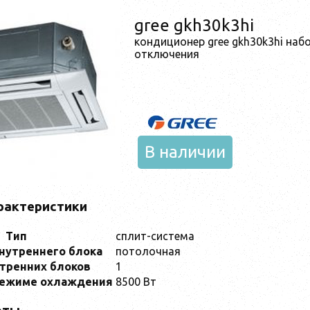
gree gkh30k3hi
кондиционер gree gkh30k3hi наб
отключения
В наличии
рактеристики
Тип
сплит-система
внутреннего блока
потолочная
утренних блоков
1
режиме охлаждения
8500 Вт