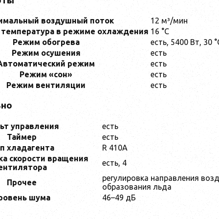
оты
имальный воздушный поток
12 м³/мин
 температура в режиме охлаждения
16 °C
Режим обогрева
есть, 5400 Вт, 30 
Режим осушения
есть
Автоматический режим
есть
Режим «сон»
есть
Режим вентиляции
есть
ьно
ьт управления
есть
Таймер
есть
п хладагента
R 410A
ка скорости вращения
есть, 4
ентилятора
регулировка направления возд
Прочее
образования льда
ровень шума
46–49 дБ