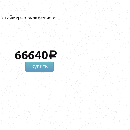
ор таймеров включения и
66640
a
Купить