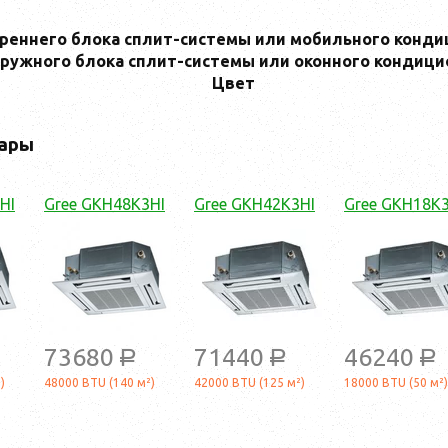
реннего блока сплит-системы или мобильного конди
ружного блока сплит-системы или оконного кондици
Цвет
ары
HI
Gree GKH48K3HI
Gree GKH42K3HI
Gree GKH18K3
73680
71440
46240
a
a
a
)
48000 BTU (140 м²)
42000 BTU (125 м²)
18000 BTU (50 м²)