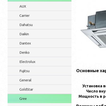
AUX
Carrier
Dahatsu
Daikin
Dantex
Denko
Electrolux
Основные ха
Fujitsu
General
Установка 
GoldStar
Число вн
Мощность в 
Gree