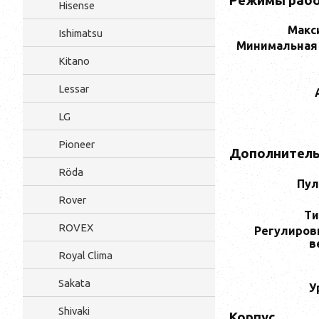
Режимы раб
Hisense
Макс
Ishimatsu
Минимальная
Kitano
Lessar
LG
Pioneer
Дополнител
Röda
Пул
Rover
Ти
ROVEX
Регулиров
в
Royal Clima
Sakata
У
Shivaki
Корпус