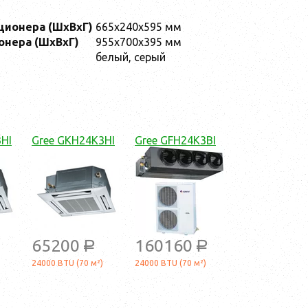
ционера (ШxВxГ)
665x240x595 мм
онера (ШxВxГ)
955x700x395 мм
белый, серый
HI
Gree GKH24K3HI
Gree GFH24K3BI
65200
160160
a
a
24000 BTU (70 м²)
24000 BTU (70 м²)