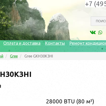
+7 (49
Оплата и доставка
Контакты
Ремонт кондицио
ый
Gree
Gree GKH30K3HI
KH30K3HI
8
28000 BTU (80 м²)