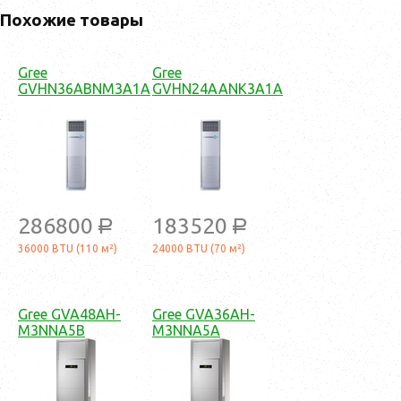
Похожие товары
Gree
Gree
GVHN36ABNM3A1A
GVHN24AANK3A1A
286800
183520
a
a
36000 BTU (110 м²)
24000 BTU (70 м²)
Gree GVA48AH-
Gree GVA36AH-
M3NNA5B
M3NNA5A