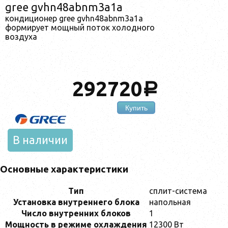
gree gvhn48abnm3a1a
кондиционер gree gvhn48abnm3a1a
формирует мощный поток холодного
воздуха
292720
a
Купить
В наличии
Основные характеристики
Тип
сплит-система
Установка внутреннего блока
напольная
Число внутренних блоков
1
Мощность в режиме охлаждения
12300 Вт