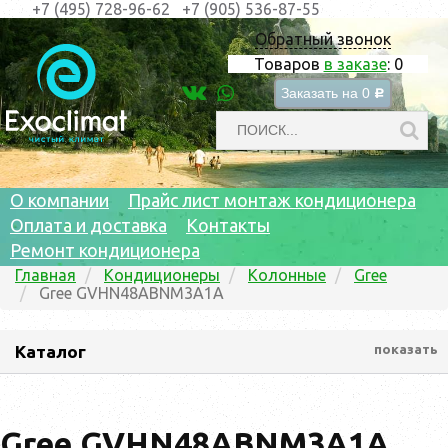
+7 (495) 728-96-62
+7 (905) 536-87-55
Обратный звонок
Товаров
в заказе
:
0
Заказать на
0
c
О компании
Прайс лист монтаж кондиционера
Оплата и доставка
Контакты
Ремонт кондиционера
Главная
Кондиционеры
Колонные
Gree
Gree GVHN48ABNM3A1A
Каталог
показать
Gree GVHN48ABNM3A1A