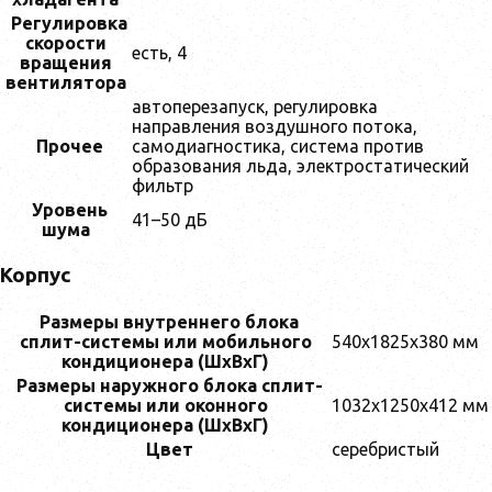
Регулировка
скорости
есть, 4
вращения
вентилятора
автоперезапуск, регулировка
направления воздушного потока,
Прочее
самодиагностика, система против
образования льда, электростатический
фильтр
Уровень
41–50 дБ
шума
Корпус
Размеры внутреннего блока
сплит-системы или мобильного
540x1825x380 мм
кондиционера (ШxВxГ)
Размеры наружного блока сплит-
системы или оконного
1032x1250x412 мм
кондиционера (ШxВxГ)
Цвет
серебристый