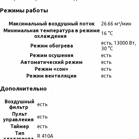
Режимы работы
Максимальный воздушный поток
26.66 м³/мин
Минимальная температура в режиме
16 °C
охлаждения
есть, 13000 Вт,
Режим обогрева
30 °C
Режим осушения
есть
Автоматический режим
есть
Режим «сон»
есть
Режим вентиляции
есть
Дополнительно
Воздушный
есть
фильтр
Пульт
есть
управления
Таймер
есть
Тип
R 410A
хладагента