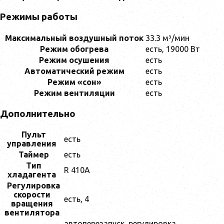
Режимы работы
Максимальный воздушный поток
33.3 м³/мин
Режим обогрева
есть, 19000 Вт
Режим осушения
есть
Автоматический режим
есть
Режим «сон»
есть
Режим вентиляции
есть
Дополнительно
Пульт
есть
управления
Таймер
есть
Тип
R 410A
хладагента
Регулировка
скорости
есть, 4
вращения
вентилятора
автоперезапуск, регулировка