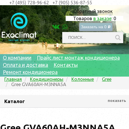
+7 (495) 728-96-62
+7 (905) 536-87-55
Обратный звонок
Товаров
в заказе
:
0
Заказать на
0
c
О компании
Прайс лист монтаж кондиционера
Оплата и доставка
Контакты
Ремонт кондиционера
Главная
Кондиционеры
Колонные
Gree
Gree GVA60AH-M3NNA5A
Каталог
показать
Gree GVA60AH-M3NNA5A