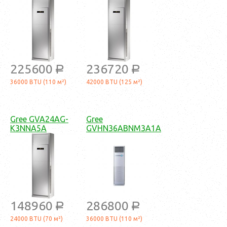
225600
236720
a
a
36000 BTU (110 м²)
42000 BTU (125 м²)
Gree GVA24AG-
Gree
K3NNA5A
GVHN36ABNM3A1A
148960
286800
a
a
24000 BTU (70 м²)
36000 BTU (110 м²)