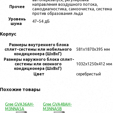
направления воздушного потока,
Прочее
самодиагностика, самоочистка, система
против образования льда
Уровень
47–54 дБ
шума
Корпус
Размеры внутреннего блока
сплит-системы или мобильного
581x1870x395 мм
кондиционера (ШxВxГ)
Размеры наружного блока сплит-
системы или оконного
1032x1250x412 мм
кондиционера (ШxВxГ)
Цвет
серебристый
Похожие товары
Gree GVA36AH-
Gree GVA48AH-
M3NNA5A
M3NNA5B