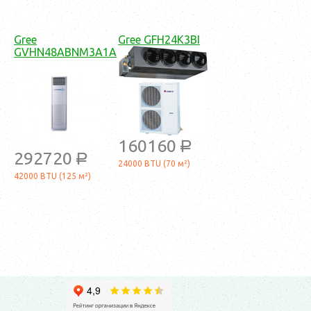
Gree
Gree GFH24K3BI
GVHN48ABNM3A1A
160160
a
292720
a
24000 BTU (70 м²)
42000 BTU (125 м²)