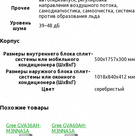
направления воздушного потока,
Прочее
самодиагностика, самоочистка, система
против образования льда
Уровень
39–48 дБ
шума
Корпус
Размеры внутреннего блока сплит-
системы или мобильного
500x1757x300 мм
кондиционера (ШxВxГ)
Размеры наружного блока сплит-
системы или оконного
1018x840x412 мм
кондиционера (ШxВxГ)
Цвет
серебристый
Похожие товары
Gree GVA36AH-
Gree GVA60AH-
M3NNA5A
M3NNA5A