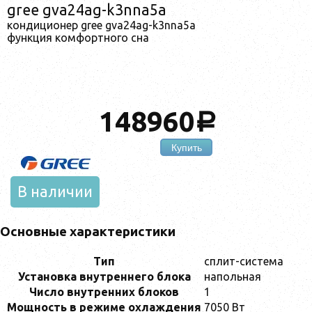
gree gva24ag-k3nna5a
кондиционер gree gva24ag-k3nna5a
функция комфортного сна
148960
a
Купить
В наличии
Основные характеристики
Тип
сплит-система
Установка внутреннего блока
напольная
Число внутренних блоков
1
Мощность в режиме охлаждения
7050 Вт