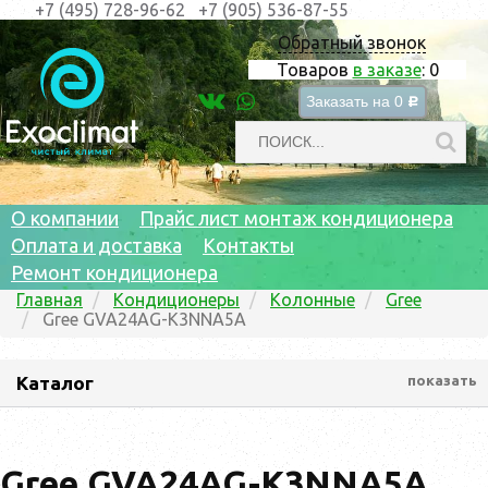
+7 (495) 728-96-62
+7 (905) 536-87-55
Обратный звонок
Товаров
в заказе
:
0
Заказать на
0
c
О компании
Прайс лист монтаж кондиционера
Оплата и доставка
Контакты
Ремонт кондиционера
Главная
Кондиционеры
Колонные
Gree
Gree GVA24AG-K3NNA5A
Каталог
показать
Gree GVA24AG-K3NNA5A