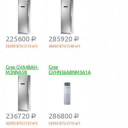
225600
285920
a
a
36000 BTU (110 м²)
48000 BTU (140 м²)
Gree GVA48AH-
Gree
M3NNA5B
GVHN36ABNM3A1A
236720
286800
a
a
42000 BTU (125 м²)
36000 BTU (110 м²)