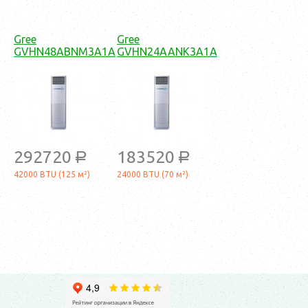
Gree
Gree
GVHN48ABNM3A1A
GVHN24AANK3A1A
292720
183520
a
a
42000 BTU (125 м²)
24000 BTU (70 м²)