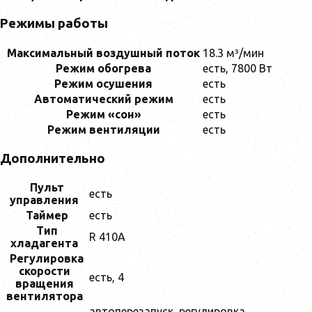
Режимы работы
Максимальный воздушный поток
18.3 м³/мин
Режим обогрева
есть, 7800 Вт
Режим осушения
есть
Автоматический режим
есть
Режим «сон»
есть
Режим вентиляции
есть
Дополнительно
Пульт
есть
управления
Таймер
есть
Тип
R 410A
хладагента
Регулировка
скорости
есть, 4
вращения
вентилятора
автоперезапуск, регулировка